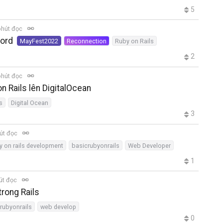
5
phút đọc
cord
MayFest2022
Reconnection
Ruby on Rails
2
phút đọc
 Rails lên DigitalOcean
s
Digital Ocean
3
út đọc
y on rails development
basicrubyonrails
Web Developer
1
út đọc
trong Rails
rubyonrails
web develop
0