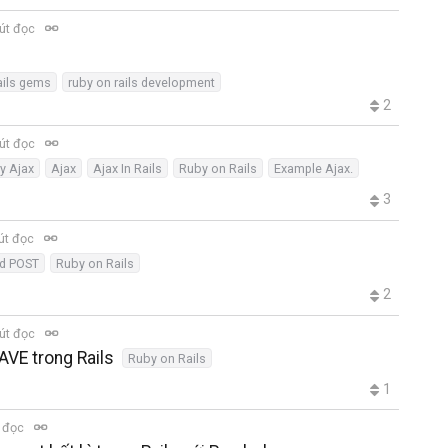
út đọc
ils gems
ruby on rails development
2
út đọc
y Ajax
Ajax
Ajax In Rails
Ruby on Rails
Example Ajax.
3
út đọc
d POST
Ruby on Rails
2
út đọc
AVE trong Rails
Ruby on Rails
1
t đọc