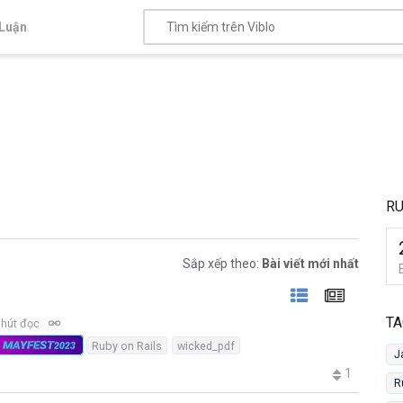
Luận
RU
Sắp xếp theo:
Bài viết mới nhất
TA
phút đọc
MAYFEST
Ruby on Rails
wicked_pdf
2023
J
1
R