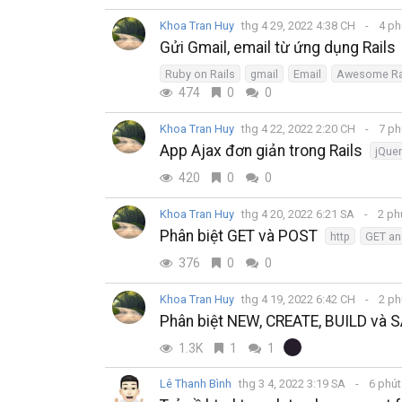
Khoa Tran Huy
thg 4 29, 2022 4:38 CH
4 ph
Gửi Gmail, email từ ứng dụng Rails
Ruby on Rails
gmail
Email
Awesome Ra
474
0
0
Khoa Tran Huy
thg 4 22, 2022 2:20 CH
7 ph
App Ajax đơn giản trong Rails
jQuer
420
0
0
Khoa Tran Huy
thg 4 20, 2022 6:21 SA
2 ph
Phân biệt GET và POST
http
GET an
376
0
0
Khoa Tran Huy
thg 4 19, 2022 6:42 CH
2 ph
Phân biệt NEW, CREATE, BUILD và S
1.3K
1
1
Lê Thanh Bình
thg 3 4, 2022 3:19 SA
6 phú