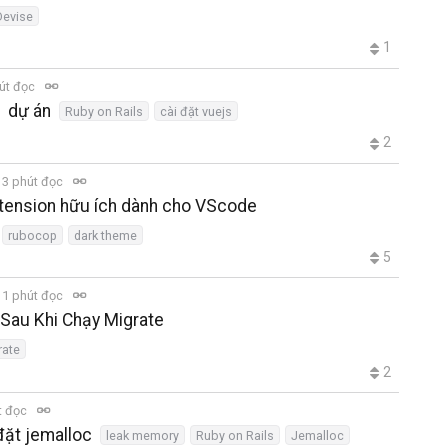
Devise
1
út đọc
1 dự án
Ruby on Rails
cài đặt vuejs
2
3 phút đọc
xtension hữu ích dành cho VScode
rubocop
dark theme
5
1 phút đọc
 Sau Khi Chạy Migrate
rate
2
t đọc
đặt jemalloc
leak memory
Ruby on Rails
Jemalloc