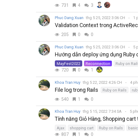
731
4
3
Phuc Dang Xuan
thg 5 25, 2022 3:06 CH
1 
Validation Context trong ActiveRe
205
0
0
Phuc Dang Xuan
thg 5 25, 2022 3:06 CH
5 
Hướng dẫn deploy ứng dụng Ruby on
MayFest2022
Reconnection
Ruby on Rail
720
0
1
Khoa Tran Huy
thg 5 22, 2022 4:26 CH
4 ph
File log trong Rails
Ruby on Rails
rub
540
1
0
Khoa Tran Huy
thg 5 15, 2022 7:34 SA
5 ph
Tính năng Giỏ Hàng, Shopping cart 
Ajax
shopping cart
Ruby on Rails
basic
807
1
0