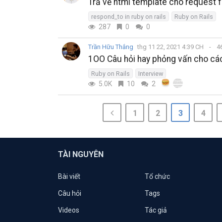
Trả về html template cho request 
respond_to in ruby on rails
Ruby on Rails
287
0
0
Trần Hữu Thắng
thg 11 22, 2021 4:39 CH
46
1OO Câu hỏi hay phỏng vấn cho cá
Ruby on Rails
Interview
5.0K
10
2
1
2
3
4
TÀI NGUYÊN
Bài viết
Tổ chức
Câu hỏi
Tags
Videos
Tác giả