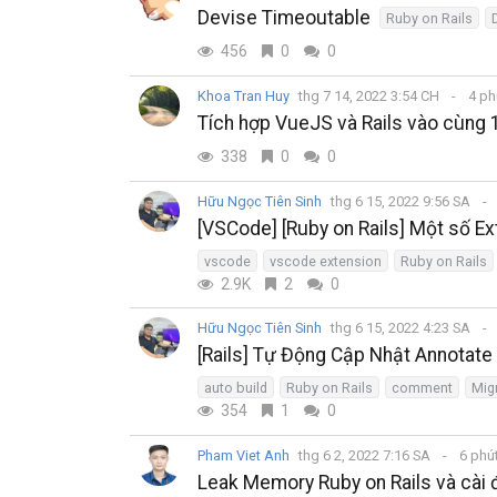
Devise Timeoutable
Ruby on Rails
456
0
0
Khoa Tran Huy
thg 7 14, 2022 3:54 CH
4 ph
Tích hợp VueJS và Rails vào cùng 
338
0
0
Hữu Ngọc Tiên Sinh
thg 6 15, 2022 9:56 SA
[VSCode] [Ruby on Rails] Một số E
vscode
vscode extension
Ruby on Rails
2.9K
2
0
Hữu Ngọc Tiên Sinh
thg 6 15, 2022 4:23 SA
[Rails] Tự Động Cập Nhật Annotate
auto build
Ruby on Rails
comment
Mig
354
1
0
Pham Viet Anh
thg 6 2, 2022 7:16 SA
6 phú
Leak Memory Ruby on Rails và cài 