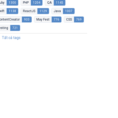
uby
1300
PHP
1204
QA
1145
wift
1138
ReactJS
1129
Java
1007
ontentCreator
933
May Fest
776
CSS
769
esting
721
Tất cả tags