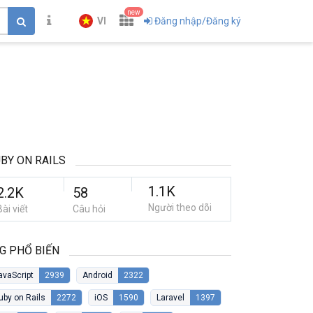
new
VI
Đăng nhập/Đăng ký
BY ON RAILS
1.1K
2.2K
58
Người theo dõi
Bài viết
Câu hỏi
G PHỔ BIẾN
avaScript
2939
Android
2322
uby on Rails
2272
iOS
1590
Laravel
1397