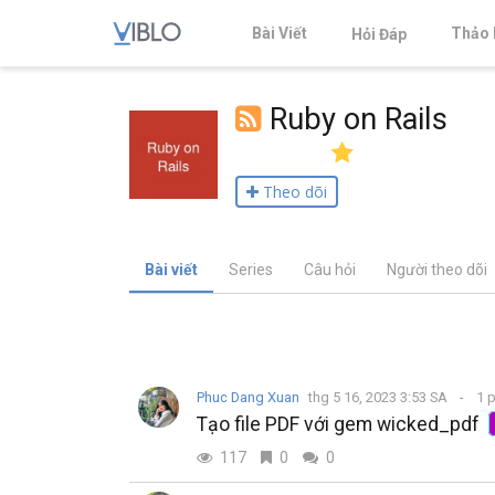
Bài Viết
Thảo 
Hỏi Đáp
Ruby on Rails
Theo dõi
Bài viết
Series
Câu hỏi
Người theo dõi
Phuc Dang Xuan
thg 5 16, 2023 3:53 SA
1 
Tạo file PDF với gem wicked_pdf
117
0
0