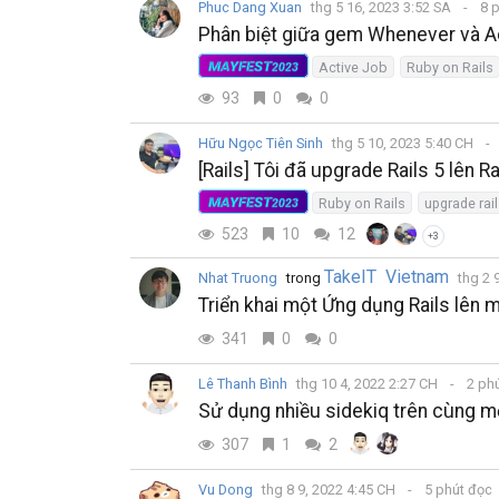
Phuc Dang Xuan
thg 5 16, 2023 3:52 SA
8 
Phân biệt giữa gem Whenever và Ac
MAYFEST
Active Job
Ruby on Rails
2023
93
0
0
Hữu Ngọc Tiên Sinh
thg 5 10, 2023 5:40 CH
[Rails] Tôi đã upgrade Rails 5 lên R
MAYFEST
Ruby on Rails
upgrade rai
2023
523
10
12
+3
TakeIT Vietnam
Nhat Truong
trong
thg 2 
Triển khai một Ứng dụng Rails lên
341
0
0
Lê Thanh Bình
thg 10 4, 2022 2:27 CH
2 ph
Sử dụng nhiều sidekiq trên cùng m
307
1
2
Vu Dong
thg 8 9, 2022 4:45 CH
5 phút đọc