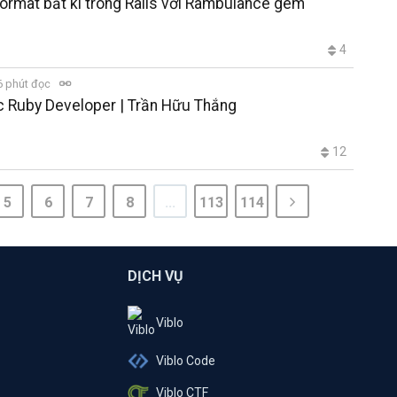
format bất kì trong Rails với Rambulance gem
4
 phút đọc
c Ruby Developer | Trần Hữu Thắng
12
5
6
7
8
...
113
114
DỊCH VỤ
Viblo
Viblo Code
Viblo CTF