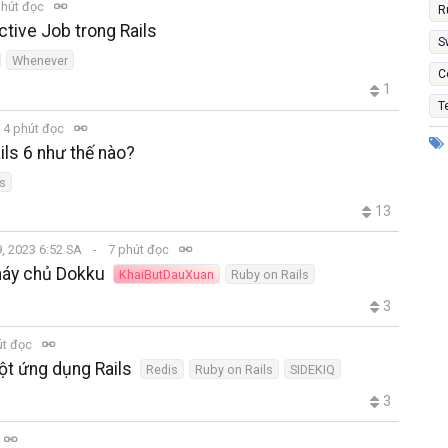
phút đọc
R
tive Job trong Rails
S
Whenever
C
1
T
4 phút đọc
ails 6 như thế nào?
ls
13
9, 2023 6:52 SA
7 phút đọc
 máy chủ Dokku
KhaiButDauXuan
Ruby on Rails
3
út đọc
ột ứng dụng Rails
Redis
Ruby on Rails
SIDEKIQ
3