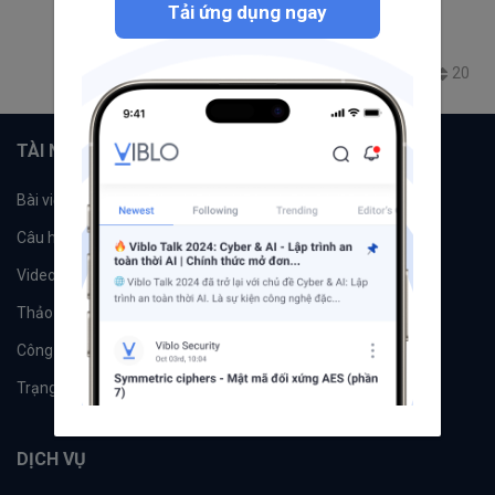
Tải ứng dụng ngay
án web lên internet không cần deploy
ngrok
Port Forwarding
tooling
tunnel
53.8K
16
4
20
+2
TÀI NGUYÊN
Bài viết
Tổ chức
Câu hỏi
Tags
Videos
Tác giả
Thảo luận
Đề xuất hệ thống
Công cụ
Machine Learning
Trạng thái hệ thống
DỊCH VỤ