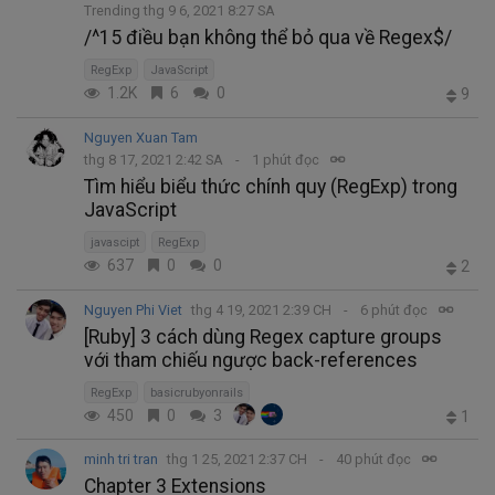
Trending thg 9 6, 2021 8:27 SA
/^15 điều bạn không thể bỏ qua về Regex$/
RegExp
JavaScript
1.2K
6
0
9
Nguyen Xuan Tam
thg 8 17, 2021 2:42 SA
1 phút đọc
Tìm hiểu biểu thức chính quy (RegExp) trong
JavaScript
javascipt
RegExp
637
0
0
2
Nguyen Phi Viet
thg 4 19, 2021 2:39 CH
6 phút đọc
[Ruby] 3 cách dùng Regex capture groups
với tham chiếu ngược back-references
RegExp
basicrubyonrails
450
0
3
1
minh tri tran
thg 1 25, 2021 2:37 CH
40 phút đọc
Chapter 3 Extensions