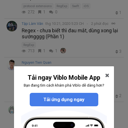
protocol extensions
RegExp
Swift
iOS
272
1
0
1
Tập Làm Văn
thg 10 21, 2020 5:23 CH
2 phút đọc
Regex - chưa biết thì đau mắt, dùng xong lại
sướngggg (Phần 1)
RegExp
713
1
1
3
Nguyen Tien Quan
thg 9 19, 2020 11:48 SA
3 phút đọc
Người yêu không có nhưng Regex phải cố
Tải ngay Viblo Mobile App
mà biết
Bạn đang tìm cách khám phá Viblo dễ dàng hơn?
Beginner
RegExp
Regular expression (RegExp)
900
0
0
2
Tải ứng dụng ngay
Le Ba Thanh Tuan
thg 8 21, 2020 4:12 CH
7 phút đọc
Tại sao developer cần biết Regular
Expression?