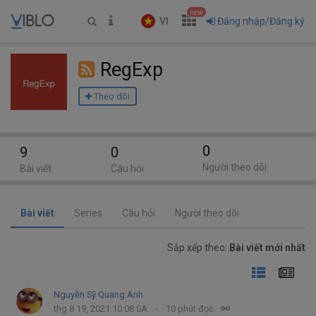
new
VI
Đăng nhập/Đăng ký
RegExp
Theo dõi
0
9
0
Người theo dõi
Bài viết
Câu hỏi
Bài viết
Series
Câu hỏi
Người theo dõi
Sắp xếp theo:
Bài viết mới nhất
Nguyễn Sỹ Quang Anh
thg 8 19, 2021 10:08 SA
10 phút đọc