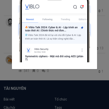
RegExp
269
0
0
1
Nguyễn Văn Bách
thg 7 15, 2020 10:55 SA
1 phút đọc
Trending thg 7 21, 2020 4:11 CH
Một số đoạn Regex thường dùng
Regular expression (RegExp)
regex
RegExp
17.8K
13
0
13
Le Tan Thanh
thg 5 19, 2020 4:14 CH
5 phút đọc
Regular Expression
Ruby
RegExp
341
0
0
1
TÀI NGUYÊN
Bài viết
Tổ chức
Câu hỏi
Tags