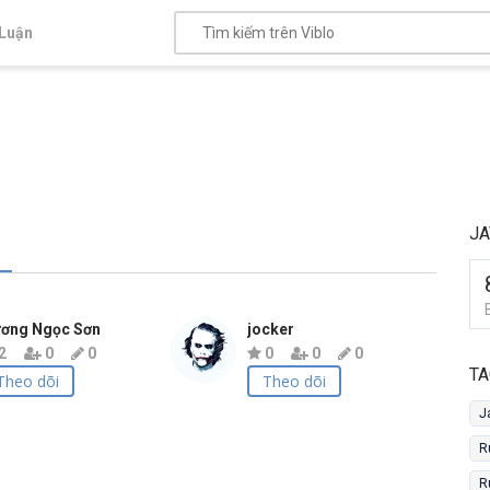
Luận
JA
ơng Ngọc Sơn
jocker
2
0
0
0
0
0
TA
Theo dõi
Theo dõi
J
R
R