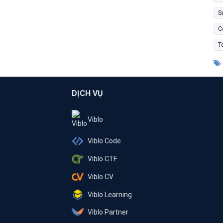
S
C
T
DỊCH VỤ
Viblo
Viblo Code
Viblo CTF
Viblo CV
Viblo Learning
Viblo Partner