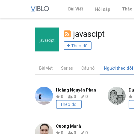
Bài Viết
Thảo 
Hỏi Đáp
javascipt
Theo dõi
Bài viết
Series
Câu hỏi
Người theo dõi
Hoàng Nguyên Phan
Dư
0
0
0
Theo dõi
Cuong Manh
0
0
0