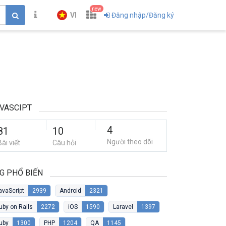
new
VI
Đăng nhập/Đăng ký
VASCIPT
4
81
10
Người theo dõi
Bài viết
Câu hỏi
G PHỔ BIẾN
avaScript
2939
Android
2321
uby on Rails
2272
iOS
1590
Laravel
1397
uby
1300
PHP
1204
QA
1145