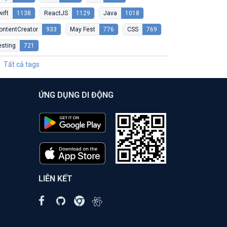
wift
1138
ReactJS
1129
Java
1018
ontentCreator
933
May Fest
776
CSS
769
esting
721
Tất cả tags
ỨNG DỤNG DI ĐỘNG
LIÊN KẾT