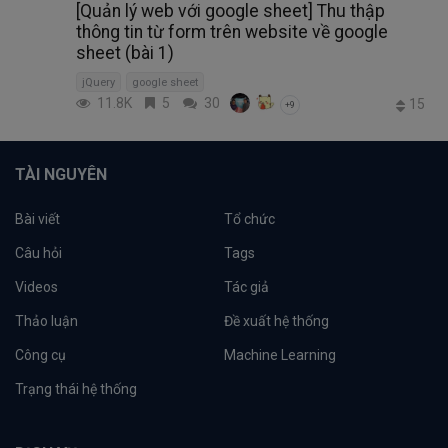
[Quản lý web với google sheet] Thu thập
thông tin từ form trên website về google
sheet (bài 1)
jQuery
google sheet
11.8K
5
30
15
+9
TÀI NGUYÊN
Bài viết
Tổ chức
Câu hỏi
Tags
Videos
Tác giả
Thảo luận
Đề xuất hệ thống
Công cụ
Machine Learning
Trạng thái hệ thống