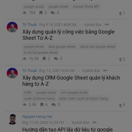
google script
google sheet
Google Sheet API
706
0
0
1
Tô Thuật
thg 9 14, 2021 8:04 SA
4 phút đọc
Xây dựng quản lý công việc bằng Google
Sheet Từ A-Z
google sheet
task google sheet
công việc google sheet
to do list google sheet
16.0K
2
0
5
Tô Thuật
thg 7 2, 2021 5:34 CH
5 phút đọc
Xây dựng CRM Google Sheet quản lý khách
hàng từ A-Z
CRM
google sheet
crm google sheet
quản lý khách hàng
phần mềm quản lý khách hàng
5.4K
6
0
4
Nguyen Hong Hai
thg 11 20, 2020 12:34 CH
4 phút đọc
Hướng dẫn tạo API lấy dữ liệu từ google