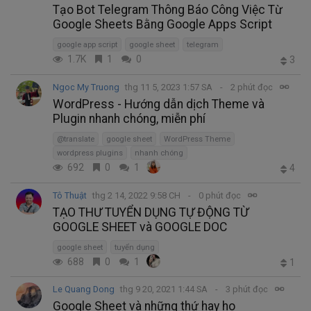
Tạo Bot Telegram Thông Báo Công Việc Từ
Google Sheets Bằng Google Apps Script
google app script
google sheet
telegram
1.7K
1
0
3
Ngoc My Truong
thg 11 5, 2023 1:57 SA
2 phút đọc
WordPress - Hướng dẫn dịch Theme và
Plugin nhanh chóng, miễn phí
@translate
google sheet
WordPress Theme
wordpress plugins
nhanh chóng
692
0
1
4
Tô Thuật
thg 2 14, 2022 9:58 CH
0 phút đọc
TẠO THƯ TUYỂN DỤNG TỰ ĐỘNG TỪ
GOOGLE SHEET và GOOGLE DOC
google sheet
tuyển dụng
688
0
1
1
Le Quang Dong
thg 9 20, 2021 1:44 SA
3 phút đọc
Google Sheet và những thứ hay ho