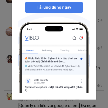
Thêm message tự động từ Slack vào
Tải ứng dụng ngay
Google Sheet
slack-app
google sheet
769
0
2
4
Vu Long
thg 12 19, 2019 12:48 CH
3 phút đọc
Sử dụng Google Sheet làm backend -_-
google sheet
JavaScript
Database
Google Sheet API
3.4K
6
2
6
Tran Thanh Tam
thg 10 19, 2019 3:42 CH
1 phút đọc
Thao tác với google sheet vô cùng đơn giản
trong Ruby on Rails
google sheet
Google Sheet API
google_driver
1.0K
4
0
3
Phạm Thu Hằng
thg 9 21, 2019 11:59 SA
16 phút đọc
[Quản lý dữ liệu với google sheet] Đa ngôn