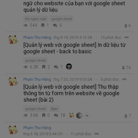
ngữ cho website của bạn với google sheet
quản lý dữ liệu
Đa ngôn ngữ
google sheet
544
1
0
6
Phạm Thu Hằng
thg 8 19, 2019 4:13 SA
15 phút đọc
[Quản lý web với google sheet] In dữ liệu từ
google sheet - back to basic
google sheet
6.2K
2
1
16
Phạm Thu Hằng
thg 7 20, 2019 9:35 SA
5 phút đọc
[Quản lý web với google sheet] Thu thập
thông tin từ form trên website về google
sheet (bài 2)
google sheet
Ajax
3.6K
0
18
7
+6
Phạm Thu Hằng
thg 6 18, 2019 3:44 CH
11 phút đọc