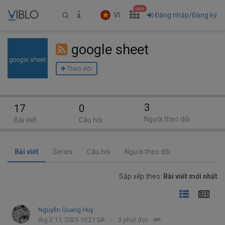
new
VI
Đăng nhập/Đăng ký
google sheet
Theo dõi
3
17
0
Người theo dõi
Bài viết
Câu hỏi
Bài viết
Series
Câu hỏi
Người theo dõi
Sắp xếp theo:
Bài viết mới nhất
Nguyễn Quang Huy
thg 2 17, 2025 10:21 SA
3 phút đọc