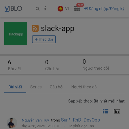
new
VI
Đăng nhập/Đăng ký
slack-app
Theo dõi
0
6
0
Người theo dõi
Bài viết
Câu hỏi
Bài viết
Series
Câu hỏi
Người theo dõi
Sắp xếp theo:
Bài viết mới nhất
Sun* RnD DevOps
Nguyễn Văn Huy
trong
thg 4 26, 2025 12:33 CH
12 phút đọc