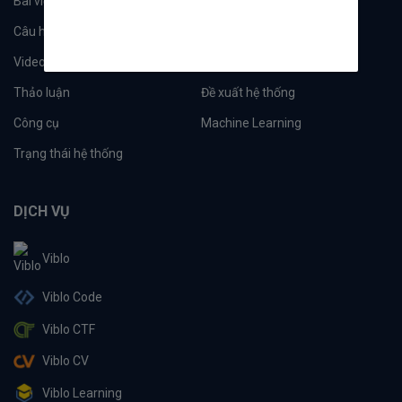
Bài viết
Tổ chức
Câu hỏi
Tags
Videos
Tác giả
Thảo luận
Đề xuất hệ thống
Công cụ
Machine Learning
Trạng thái hệ thống
DỊCH VỤ
Viblo
Viblo Code
Viblo CTF
Viblo CV
Viblo Learning