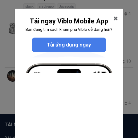
slack
slack-app
Javascrip
1.5K
0
1
4
Tải ngay Viblo Mobile App
Do Minh Phong
Bạn đang tìm cách khám phá Viblo dễ dàng hơn?
thg 5 10, 2020 10:43 SA
4 phút đọc
Trending thg 5 24, 2020 12:39 CH
Tải ứng dụng ngay
[Hướng dẫn] Sử dụng Slack để… log error
slack-app
Logging
2.6K
5
1
10
MC Thuy
thg 4 11, 2020 10:33 SA
7 phút đọc
Thêm message tự động từ Slack vào
Google Sheet
slack-app
google sheet
769
0
2
4
TÀI NGUYÊN