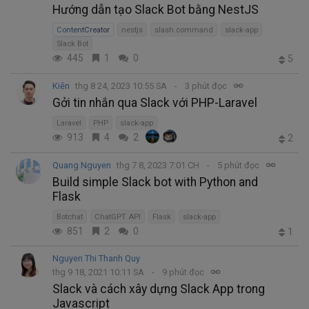
Hướng dẫn tạo Slack Bot bằng NestJS
ContentCreator
nestjs
slash command
slack-app
Slack Bot
445
1
0
5
Kiên
thg 8 24, 2023 10:55 SA
3 phút đọc
Gởi tin nhắn qua Slack với PHP-Laravel
Laravel
PHP
slack-app
913
4
2
2
Quang Nguyen
thg 7 8, 2023 7:01 CH
5 phút đọc
Build simple Slack bot with Python and
Flask
Botchat
ChatGPT API
Flask
slack-app
851
2
0
1
Nguyen Thi Thanh Quy
thg 9 18, 2021 10:11 SA
9 phút đọc
Slack và cách xây dựng Slack App trong
Javascript