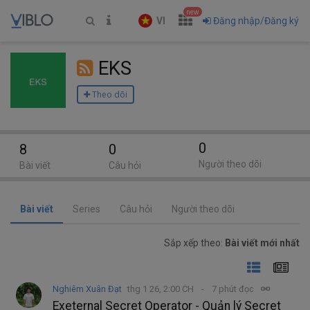
new
VI
Đăng nhập/Đăng ký
EKS
Theo dõi
0
8
0
Người theo dõi
Bài viết
Câu hỏi
Bài viết
Series
Câu hỏi
Người theo dõi
Sắp xếp theo:
Bài viết mới nhất
Nghiêm Xuân Đạt
thg 1 26, 2:00 CH
7 phút đọc
Exeternal Secret Operator - Quản lý Secret