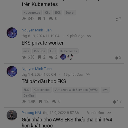
trên Kubernetes
Kubernetes
K8s
EKS
Secret
342
1
0
2
Nguyen Minh Tuan
thg 6 19, 2024 11:19 SA
9 phút đọc
EKS private worker
aws
DevOps
EKS
Kubernetes
630
2
2
3
Nguyen Minh Tuan
thg 1 4, 2024 1:00 CH
19 phút đọc
Tôi bắt đầu học EKS
EKS
Kubernetes
Amazon Web Services (AWS)
aws
DevOps
4.9K
12
0
17
Phuong NM
thg 12 9, 2022 8:57 SA
8 phút đọc
Giải pháp cho AWS EKS thiếu địa chỉ IPv4
hơn khát nước