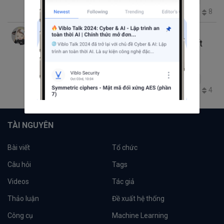
Auto Deploy
DevOps
EKS
GitLab CI/CD
Kubernetes
3.9K
6
1
8
WheeBoo
thg 1 10, 2020 9:21 SA
1 phút đọc
Khởi tạo và setup các môi trường cần thiết
cho Kubernetes trên Cloud 9 của AWS sử
dụng EKS.
Kubernetes
Amazon Web Services (AWS)
Cloud9
EKS
1.7K
0
0
4
TÀI NGUYÊN
Bài viết
Tổ chức
Câu hỏi
Tags
Videos
Tác giả
Thảo luận
Đề xuất hệ thống
Công cụ
Machine Learning