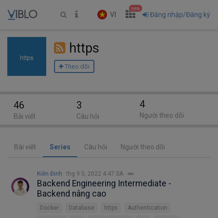
new
VI
Đăng nhập/Đăng ký
https
Theo dõi
4
46
3
Người theo dõi
Bài viết
Câu hỏi
Bài viết
Series
Câu hỏi
Người theo dõi
Kiên Đinh
thg 9 5, 2022 4:47 SA
Backend Engineering Intermediate -
Backend nâng cao
Docker
Database
https
Authentication