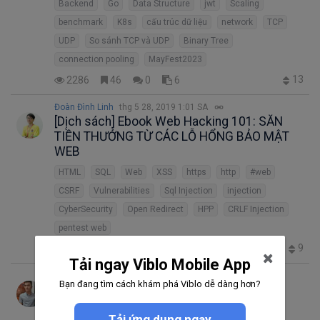
Backend
Go
Data Structure
jwt
Scaling
benchmark
K8s
cấu trúc dữ liệu
network
TCP
UDP
So sánh TCP và UDP
Binary Tree
connection pooling
MayFest2023
13
2286
46
0
6
Đoàn Đình Linh
thg 5 28, 2019 1:01 SA
[Dịch sách] Ebook Web Hacking 101: SĂN
TIỀN THƯỞNG TỪ CÁC LỖ HỔNG BẢO MẬT
WEB
HTML
SQL
Web
XSS
https
http
#web
CSRF
Vulnerabilities
Sql Injection
injection
CyberSecurity
Open Redirect
HPP
CRLF Injection
pentest web
9
2137
25
3
7
Tải ngay Viblo Mobile App
dang
thg 1 22, 2019 9:58 SA
Bạn đang tìm cách khám phá Viblo dễ dàng hơn?
Tip And Trick??????????
Laravel
Docker
https
SSL
HTTP/2.0
pwa
Tải ứng dụng ngay