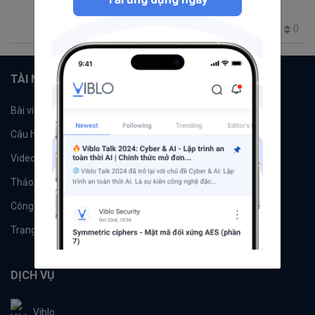
Certificate Authority
Dockerfile
0
87
1
0
3
TÀI NGUYÊN
Bài viết
Tổ chức
Câu hỏi
Tags
Videos
Tác giả
Thảo luận
Đề xuất hệ thống
Công cụ
Machine Learning
Trạng thái hệ thống
DỊCH VỤ
Viblo