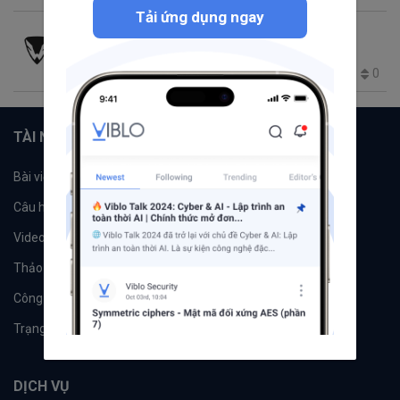
Tải ứng dụng ngay
KhoaZero
thg 2 28, 2018 1:11 SA
PHP Developer ffffffffffff
SSH
0
67
0
0
1
TÀI NGUYÊN
Bài viết
Tổ chức
Câu hỏi
Tags
Videos
Tác giả
Thảo luận
Đề xuất hệ thống
Công cụ
Machine Learning
Trạng thái hệ thống
DỊCH VỤ