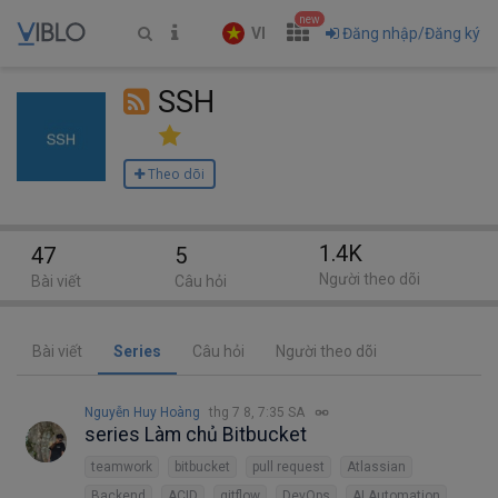
new
VI
Đăng nhập/Đăng ký
SSH
Theo dõi
1.4K
47
5
Người theo dõi
Bài viết
Câu hỏi
Bài viết
Series
Câu hỏi
Người theo dõi
Nguyễn Huy Hoàng
thg 7 8, 7:35 SA
series Làm chủ Bitbucket
teamwork
bitbucket
pull request
Atlassian
Backend
ACID
gitflow
DevOps
AI Automation