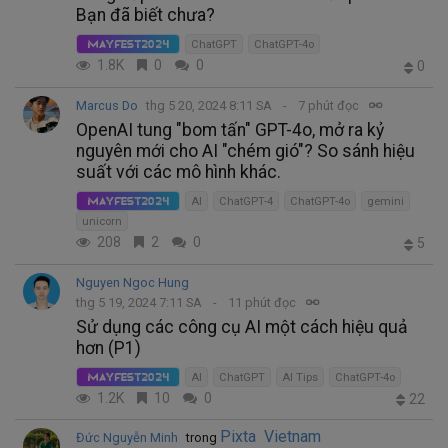
Bạn đã biết chưa?
ChatGPT
ChatGPT-4o
MayFest2024
1.8K
0
0
0
Marcus Do
thg 5 20, 2024 8:11 SA
7 phút đọc
OpenAI tung "bom tấn" GPT-4o, mở ra kỷ
nguyên mới cho AI "chém gió"? So sánh hiệu
suất với các mô hình khác.
AI
ChatGPT-4
ChatGPT-4o
gemini
MayFest2024
unicorn
208
2
0
5
Nguyen Ngoc Hung
thg 5 19, 2024 7:11 SA
11 phút đọc
Sử dụng các công cụ AI một cách hiệu quả
hơn (P1)
AI
ChatGPT
AI Tips
ChatGPT-4o
MayFest2024
1.2K
10
0
22
Pixta Vietnam
Đức Nguyễn Minh
trong