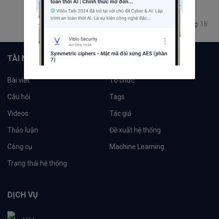
Editors' Choice
AI
ChatGPT
MayFest2024
ChatGPT-4o
ChatGPT-4
4.3K
7
2
18
TÀI NGUYÊN
Bài viết
Tổ chức
Câu hỏi
Tags
Videos
Tác giả
Thảo luận
Đề xuất hệ thống
Công cụ
Machine Learning
Trạng thái hệ thống
DỊCH VỤ