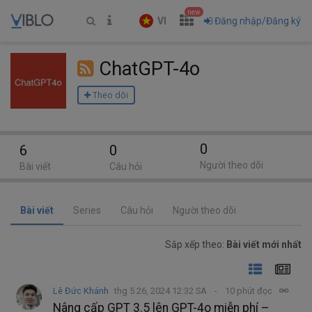
new
VI
Đăng nhập/Đăng ký
ChatGPT-4o
Theo dõi
0
6
0
Người theo dõi
Bài viết
Câu hỏi
Bài viết
Series
Câu hỏi
Người theo dõi
Sắp xếp theo:
Bài viết mới nhất
Lê Đức Khánh
thg 5 26, 2024 12:32 SA
10 phút đọc
Nâng cấp GPT 3.5 lên GPT-4o miễn phí –