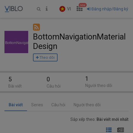
new
VI
Đăng nhập/Đăng ký
BottomNavigationMaterial
Design
Theo dõi
1
5
0
Người theo dõi
Bài viết
Câu hỏi
Bài viết
Series
Câu hỏi
Người theo dõi
Sắp xếp theo:
Bài viết mới nhất