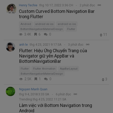
Henry Techie
thg 10 17, 2022 3:36 CH
2 phút đọc
Custom Curved Bottom Navigation Bar
trong Flutter
Android
android và ios
android vs ios
BottomNavigationMaterialDesign
Flutter
3.4K
6
0
11
anh le
thg 4 23, 2021 9:17 SA
3 phút đọc
Flutter: Hiệu Ứng Chuyển Trang của
Navigator giữ yên AppBar và
BottomNavigationBar
Flutter
Flutter Animation
AppBarLayout
BottomNavigationMaterialDesign
2.5K
1
0
3
Nguyen Manh Quan
thg 9 4, 2018 3:33 SA
6 phút đọc
Trending thg 4 25, 2022 11:21 SA
Làm việc với Bottom Navigation trong
Android