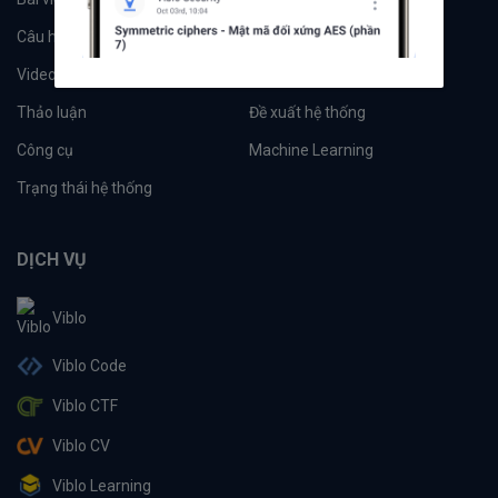
Câu hỏi
Tags
Videos
Tác giả
Thảo luận
Đề xuất hệ thống
Công cụ
Machine Learning
Trạng thái hệ thống
DỊCH VỤ
Viblo
Viblo Code
Viblo CTF
Viblo CV
Viblo Learning