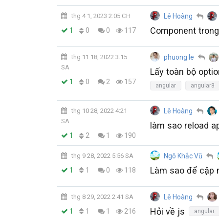
thg 4 1, 2023 2:05 CH
Lê Hoàng
Component trong
0
1
0
117
thg 11 18, 2022 3:15
phuong le
SA
Lấy toàn bộ opti
0
1
2
157
angular
angular8
thg 10 28, 2022 4:21
Lê Hoàng
SA
làm sao reload ap
2
1
1
190
thg 9 28, 2022 5:56 SA
Ngô Khắc Vũ
Làm sao để cập nh
1
1
0
118
thg 8 29, 2022 2:41 SA
Lê Hoàng
Hỏi về js
1
1
1
216
angular