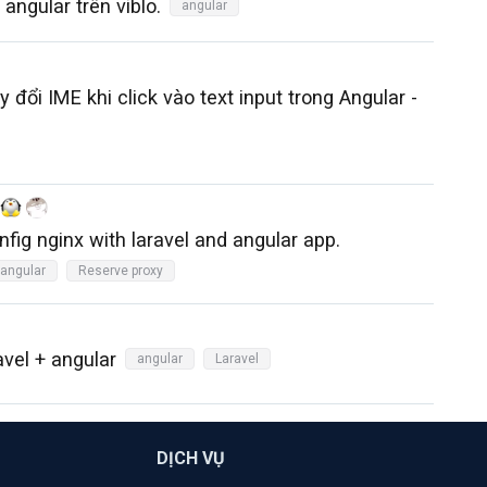
angular trên viblo.
angular
 đổi IME khi click vào text input trong Angular -
fig nginx with laravel and angular app.
angular
Reserve proxy
avel + angular
angular
Laravel
DỊCH VỤ