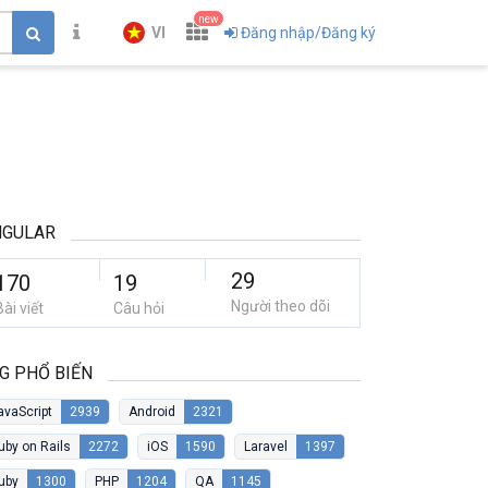
new
VI
Đăng nhập/Đăng ký
NGULAR
29
170
19
Người theo dõi
Bài viết
Câu hỏi
G PHỔ BIẾN
avaScript
2939
Android
2321
uby on Rails
2272
iOS
1590
Laravel
1397
uby
1300
PHP
1204
QA
1145