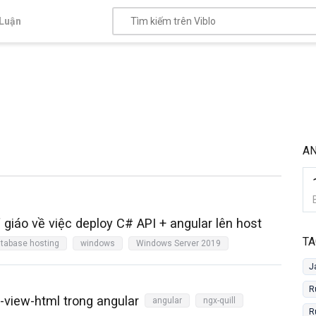
Luận
A
giáo về việc deploy C# API + angular lên host
TA
tabase hosting
windows
Windows Server 2019
J
R
l-view-html trong angular
angular
ngx-quill
R