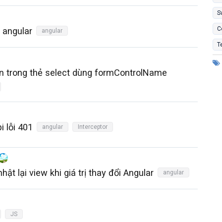
S
C
 angular
angular
T
on trong thẻ select dùng formControlName
i lỗi 401
angular
Interceptor
ật lại view khi giá trị thay đổi Angular
angular
JS