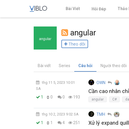
Bài Viết
Thảo 
Hỏi Đáp
angular
Theo dõi
Bài viết
Series
Câu hỏi
Người theo dõi
thg 11 5, 2023 10:01
OWN
SA
Cần cao nhân chỉ 
0
1
0
193
angular
C#
da
thg 10 2, 2023 9:02 SA
TMH
Xử lý expand quil
1
1
4
251