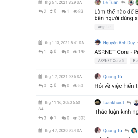
thg 6 1, 2021 8:29 SA
Le Tuan
Làm thế nào để B
0
2
1
83
bên người dùng s
angular
thg 1 13, 2021 8:41 SA
Nguyễn Anh Duy
ASP.NET Core - P
0
1
0
195
ASP.NET Core 5
Re
thg 1 7, 2021 9:36 SA
Quang Tú
Hỏi về việc hiển 
0
0
0
50
thg 11 16, 2020 5:53
tuankhoidt
SA
Thảo luận kinh n
1
3
0
303
thg 4 7, 2020 9:24 SA
Quang Tú