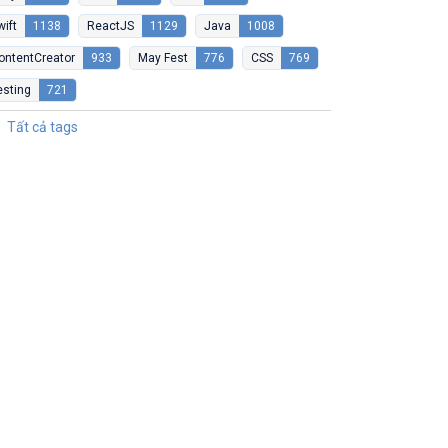
wift
1138
ReactJS
1129
Java
1008
ontentCreator
933
May Fest
776
CSS
769
esting
721
Tất cả tags