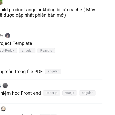
uild product angular không bị lưu cache ( Máy
ẽ được cập nhật phiên bản mới)
roject Template
act-Redux
angular
React js
thị màu trong file PDF
angular
ghiệm học Front end
React js
Vue js
angular