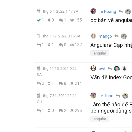
thg 6 4, 2022 1:47 SA
Lê Hoàng
cơ bản về angula
0
1
1
155
thg 1 17, 2022 8:15 SA
mango
Angular# Cập nhậ
1
1
0
137
angular
thg 11 15, 2021 9:22
owl
SA
Vấn đề index Goo
1
2
8
214
thg 7 31, 2021 12:11
Le Tuan
CH
Làm thế nào để B
bên người dùng s
0
1
2
296
angular