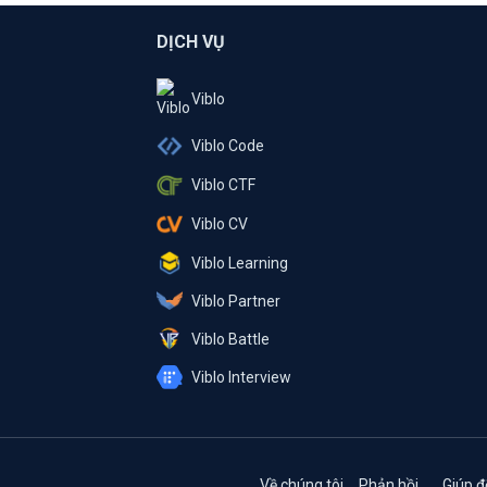
DỊCH VỤ
Viblo
Viblo Code
Viblo CTF
Viblo CV
Viblo Learning
Viblo Partner
Viblo Battle
Viblo Interview
Về chúng tôi
Phản hồi
Giúp đ