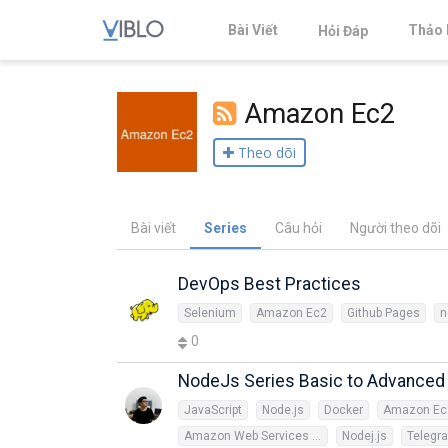
Bài Viết
Thảo 
Hỏi Đáp
Amazon Ec2
Theo dõi
Bài viết
Series
Câu hỏi
Người theo dõi
DevOps Best Practices
Selenium
Amazon Ec2
Github Pages
n
0
NodeJs Series Basic to Advanced
JavaScript
Node.js
Docker
Amazon Ec
Amazon Web Services (AWS)
Nodej.js
Telegr