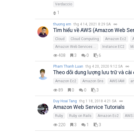
Verdaccio
1
thương em
thg 4 14, 2021 8:29 SA
Tìm hiểu về AWS (Amazon Web Ser
Cloud
Cloud Computing
Amazon Ec2
Amazon Web Services (AWS)
Instance EC2
M
408
3
0
6
Pham Thanh Luan
thg 4 20, 2020 9:12 SA
Theo dõi dung lượng lưu trữ và cà
Amazon Ec2
Amazon Sns
AWS IAM
a
89
0
0
3
Duy Hoai Tang
thg 1 18, 2018 4:21 SA
Amazon Web Service Tutorials
Ruby
Ruby on Rails
Amazon Ec2
AWS 
220
3
1
3