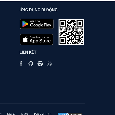
ỨNG DỤNG DI ĐỘNG
LIÊN KẾT
ỡ
FAQs
RSS
Điều khoản