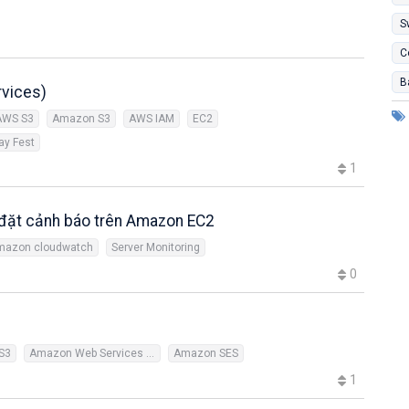
S
C
B
vices)
AWS S3
Amazon S3
AWS IAM
EC2
ay Fest
1
i đặt cảnh báo trên Amazon EC2
mazon cloudwatch
Server Monitoring
0
S3
Amazon Web Services (AWS)
Amazon SES
1