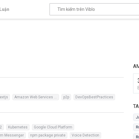
Luận
A
extjs
Amazon Web Services (AWS)
p2p
DevOpsBestPractices
TA
J
2
Kubernetes
Google Cloud Platform
R
am Messenger
npm package private
Voice Detection
R