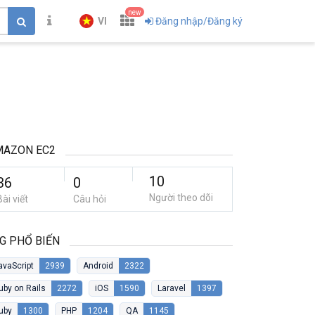
new
VI
Đăng nhập/Đăng ký
MAZON EC2
10
36
0
Người theo dõi
Bài viết
Câu hỏi
G PHỔ BIẾN
avaScript
2939
Android
2322
uby on Rails
2272
iOS
1590
Laravel
1397
uby
1300
PHP
1204
QA
1145