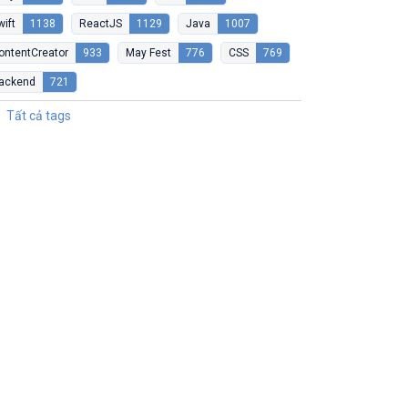
wift
1138
ReactJS
1129
Java
1007
ontentCreator
933
May Fest
776
CSS
769
ackend
721
Tất cả tags