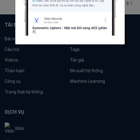
1.6K
1
0
2
TÀI NGUYÊN
Bài viết
Tổ chức
Câu hỏi
Tags
Videos
Tác giả
Thảo luận
Đề xuất hệ thống
Công cụ
Machine Learning
Trạng thái hệ thống
DỊCH VỤ
Viblo