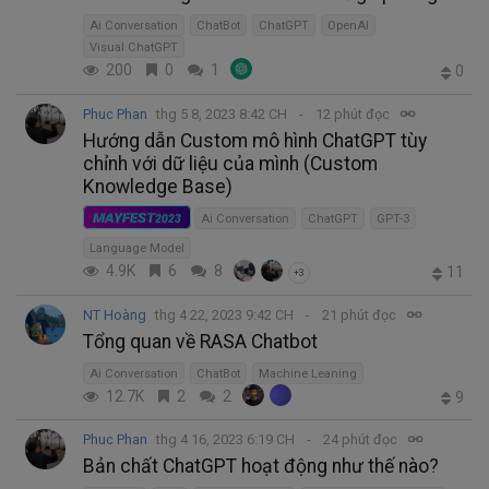
Ai Conversation
ChatBot
ChatGPT
OpenAI
Visual ChatGPT
200
0
1
0
Phuc Phan
thg 5 8, 2023 8:42 CH
12 phút đọc
Hướng dẫn Custom mô hình ChatGPT tùy
chỉnh với dữ liệu của mình (Custom
Knowledge Base)
MAYFEST
2023
Ai Conversation
ChatGPT
GPT-3
Language Model
4.9K
6
8
11
+3
NT Hoàng
thg 4 22, 2023 9:42 CH
21 phút đọc
Tổng quan về RASA Chatbot
Ai Conversation
ChatBot
Machine Leaning
12.7K
2
2
9
Phuc Phan
thg 4 16, 2023 6:19 CH
24 phút đọc
Bản chất ChatGPT hoạt động như thế nào?