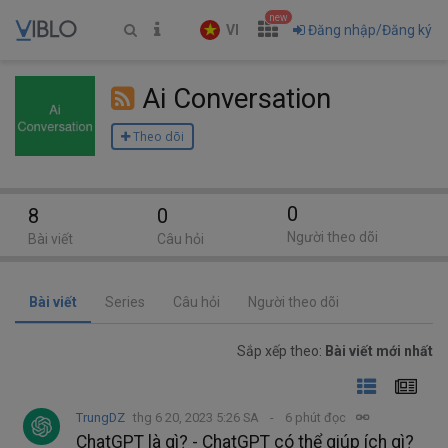
new
VI
Đăng nhập/Đăng ký
Ai Conversation
Theo dõi
0
8
0
Người theo dõi
Bài viết
Câu hỏi
Bài viết
Series
Câu hỏi
Người theo dõi
Sắp xếp theo:
Bài viết mới nhất
TrungDZ
thg 6 20, 2023 5:26 SA
6 phút đọc
ChatGPT là gì? - ChatGPT có thể giúp ích gì?