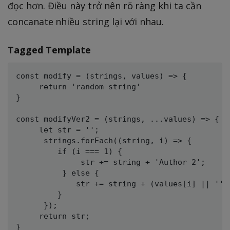
đọc hơn. Điều này trở nên rõ ràng khi ta cần
concanate nhiều string lại với nhau.
Tagged Template
const modify = (strings, values) => {

     return 'random string'

}

const modifyVer2 = (strings, ...values) => {

     let str = '';

      strings.forEach((string, i) => {

         if (i === 1) {

              str += string + 'Author 2';

          } else {   

             str += string + (values[i] || '');
         }

      });

     return str;

}
