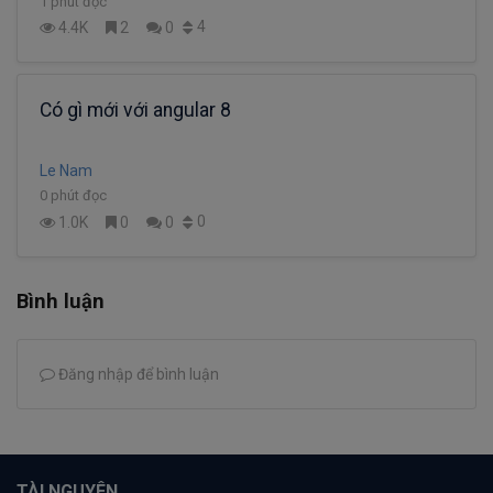
1 phút đọc
4
4.4K
2
0
Có gì mới với angular 8
Le Nam
0 phút đọc
0
1.0K
0
0
Bình luận
Đăng nhập để bình luận
TÀI NGUYÊN