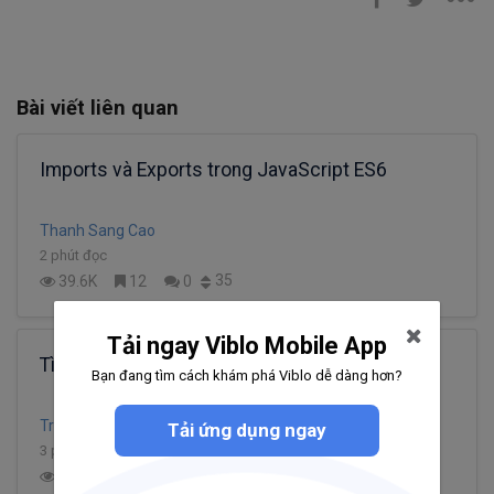
Bài viết liên quan
Imports và Exports trong JavaScript ES6
Thanh Sang Cao
2 phút đọc
35
39.6K
12
0
Tải ngay Viblo Mobile App
Tìm Hiểu ECMAScript 6 - P6
Bạn đang tìm cách khám phá Viblo dễ dàng hơn?
Tran Dat
Tải ứng dụng ngay
3 phút đọc
5
480
2
0