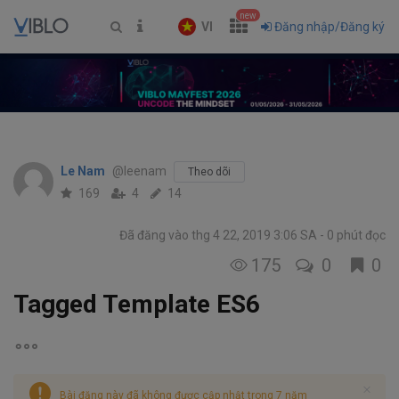
new
VI
Đăng nhập/Đăng ký
Le Nam
@leenam
Theo dõi
169
4
14
Đã đăng vào thg 4 22, 2019 3:06 SA
0 phút đọc
175
0
0
Tagged Template ES6
Bài đăng này đã không được cập nhật trong 7 năm