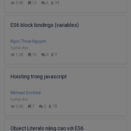
34
3.9K
13
6
ES6 block bindings (variables)
Ngoc Thoai Nguyen
5 phút đọc
9
1.2K
10
0
Hoisting trong javascript
Michael Scofield
6 phút đọc
18
3.0K
7
2
Object Literals nâng cao với ES6