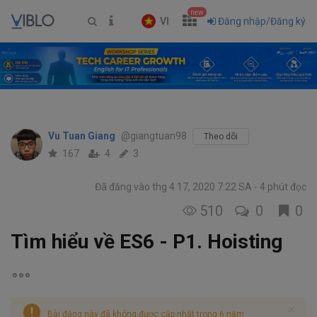
new
VI
Đăng nhập/Đăng ký
Vu Tuan Giang
@giangtuan98
Theo dõi
167
4
3
Đã đăng vào thg 4 17, 2020 7:22 SA
4 phút đọc
510
0
0
Tìm hiểu về ES6 - P1. Hoisting
Bài đăng này đã không được cập nhật trong 6 năm