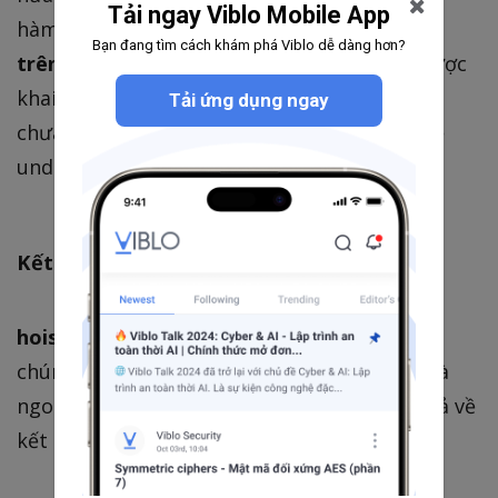
Tải ngay Viblo Mobile App
hàm
run()
, cho nên
biến x lại được khai báo
Bạn đang tìm cách khám phá Viblo dễ dàng hơn?
trên đầu scope của nó
. Dẫn tới biến x chỉ được
khai báo một cách cục bộ nhưng chưa được
Tải ứng dụng ngay
chưa gán giá trị, làm cho chương trình trả về
undefined
Kết luận
:
hoisting
có thể khiến cho chương trình của
chúng ta khai báo 1 biến nhiều lần ở trong và
ngoài
scope
nào đó làm cho chương trình trả về
kết quả không như mong muốn.