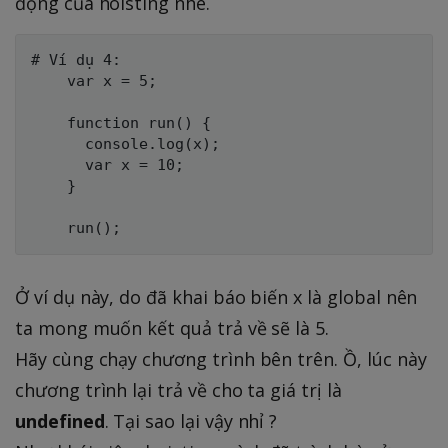
động của hoisting nhé.
# Ví dụ 4:

    var x = 5;

    function run() {

      console.log(x);

      var x = 10;

    }

Ở ví dụ này, do đã khai báo biến x là global nên
ta mong muốn kết quả trả về sẽ là 5.
Hãy cùng chạy chương trình bên trên. Ồ, lúc này
chương trình lại trả về cho ta giá trị là
undefined
. Tại sao lại vậy nhỉ ?