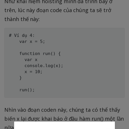
Như khái niệm hoisting mình đã trình bày ở
trên, lúc này đoạn code của chúng ta sẽ trở
thành thế này:
# Ví dụ 4:

    var x = 5;

    function run() {

      var x

      console.log(x);

      x = 10;

    }

Nhìn vào đoạn coden này, chúng ta có thể thấy
biến x lại được khai báo ở đầu hàm run() một lần
nữa. Vì ở đây,
scope
của
var x = 10
lúc này là