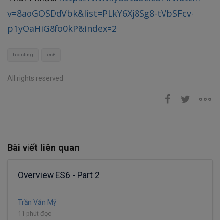
v=8aoGOSDdVbk&list=PLkY6Xj8Sg8-tVbSFcv-
p1yOaHiG8fo0kP&index=2
hoisting
es6
All rights reserved
Bài viết liên quan
Overview ES6 - Part 2
Trần Văn Mỹ
11 phút đọc