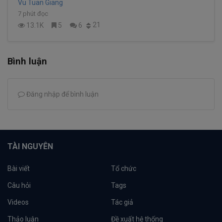
Vu Tuan Giang
7 phút đọc
21
13.1K
5
6
Bình luận
Đăng nhập để bình luận
TÀI NGUYÊN
Bài viết
Tổ chức
Câu hỏi
Tags
Videos
Tác giả
Thảo luận
Đề xuất hệ thống