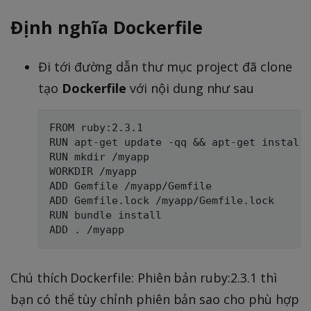
Định nghĩa Dockerfile
Đi tới đường dẫn thư mục project đã clone
tạo
Dockerfile
với nội dung như sau
FROM ruby:2.3.1

RUN apt-get update -qq && apt-get install 
RUN mkdir /myapp

WORKDIR /myapp

ADD Gemfile /myapp/Gemfile

ADD Gemfile.lock /myapp/Gemfile.lock

RUN bundle install

Chú thích Dockerfile: Phiên bản ruby:2.3.1 thì
bạn có thể tùy chỉnh phiên bản sao cho phù hợp