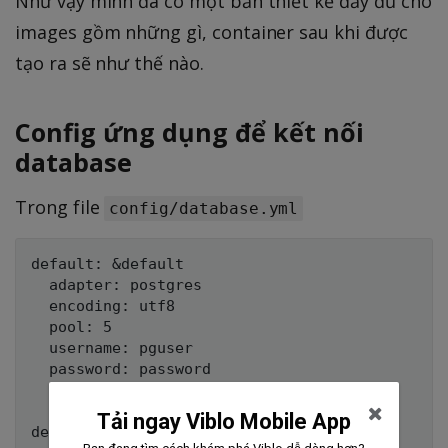
Như vậy mình đã có một bản thiết kế đầy đủ cho
images gồm những gì, container sau khi được
tạo ra sẽ như thế nào.
Config ứng dụng để kết nối
database
Trong file
config/database.yml
default: &default

  adapter: postgres

  encoding: utf8

  pool: 5

  username: pguser

  password: password

  host: db

Tải ngay Viblo Mobile App
development:
