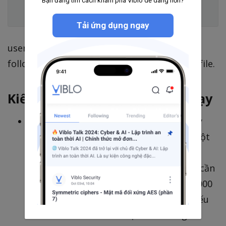
Bạn đang tìm cách khám phá Viblo dễ dàng hơn?
  <<: *default

Tải ứng dụng ngay
username và password của db thì mình sẽ
follow theo khởi tạo trong docker-compose file.
Kiểm tra lại trước khi khởi chạy
Mình có thể gặp phải lỗi ngay ở lần chạy
ứng dụng đầu tiên có thể vì lí do xung đột
cổng. Giả sử ở đây mình đang expose ra
web cổng 3000 do đó để access thì bạn cần
kiểm tra rằng trên máy của bạn cổng 3000
có đang bị thằng nào sử dụng không, nếu
có thì mình có thể sửa lại chút trong