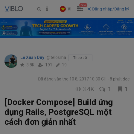
new
VI
Đăng nhập/Đăng ký
Le Xuan Duy
@telosma
Theo dõi
3.8K
191
19
Đã đăng vào thg 10 8, 2017 10:30 CH
8 phút đọc
3.4K
1
1
[Docker Compose] Build ứng
dụng Rails, PostgreSQL một
cách đơn giản nhất