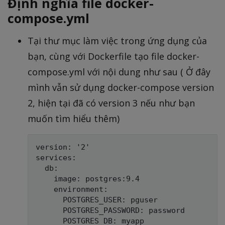
Định nghĩa file docker-
compose.yml
Tại thư mục làm việc trong ứng dụng của
bạn, cùng với Dockerfile tạo file docker-
compose.yml với nội dung như sau ( Ở đây
mình vẫn sử dụng docker-compose version
2, hiện tại đã có version 3 nếu như bạn
muốn tìm hiểu thêm)
version: '2'

services:

  db:

    image: postgres:9.4

    environment:

      POSTGRES_USER: pguser

      POSTGRES_PASSWORD: password

      POSTGRES_DB: myapp
