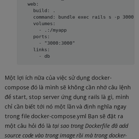
  web:

    build: .

    command: bundle exec rails s -p 3000 -
    volumes:

      - .:/myapp

    ports:

      - "3000:3000"

    links:

Một lợi ích nữa của việc sử dụng docker-
compose đó là mình sẽ không cần nhớ câu lệnh
để start, stop server ứng dụng rails là gì, mình
chỉ cần biết tới nó một lần và định nghĩa ngay
trong file docker-compose.yml Bạn sẽ đặt ra
một câu hỏi đó là
tại sao trong Dockerfile đã add
source code vào trong image rồi mà trong docker-