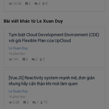
8
10.3K
6
4
Bài viết khác từ Le Xuan Duy
Tạm biệt Cloud Development Environment (CDE)
với gói Flexible Plan của UpCloud
Le Xuan Duy
16 phút đọc
2
141
0
2
[VueJS] Reactivity system mạnh mẽ, đơn giản
nhưng hãy cẩn thận khi mới làm quen
Le Xuan Duy
10 phút đọc
15
5.0K
3
1