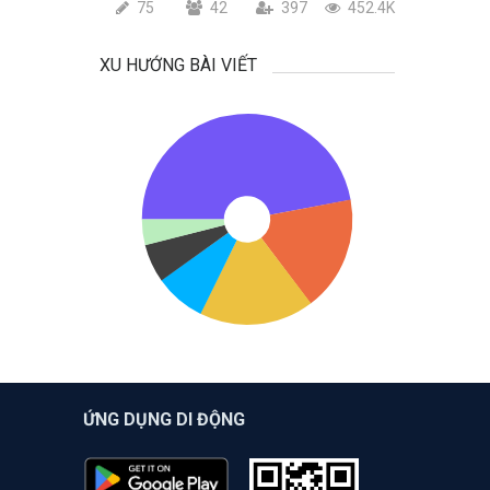
75
42
397
452.4K
XU HƯỚNG BÀI VIẾT
ỨNG DỤNG DI ĐỘNG