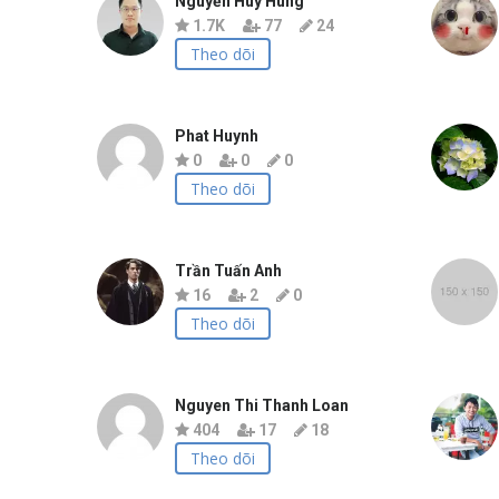
Nguyễn Huy Hùng
1.7K
77
24
Theo dõi
Phat Huynh
0
0
0
Theo dõi
Trần Tuấn Anh
16
2
0
Theo dõi
Nguyen Thi Thanh Loan
404
17
18
Theo dõi