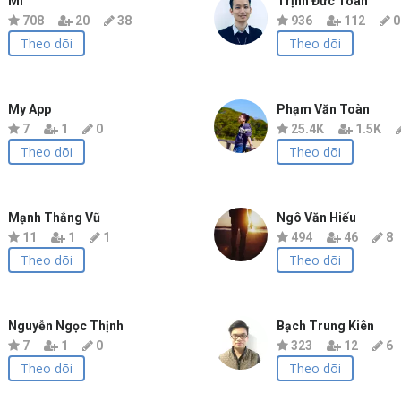
Mí
Trịnh Đức Toàn
708
20
38
936
112
0
Theo dõi
Theo dõi
My App
Phạm Văn Toàn
7
1
0
25.4K
1.5K
Theo dõi
Theo dõi
Mạnh Thắng Vũ
Ngô Văn Hiếu
11
1
1
494
46
8
Theo dõi
Theo dõi
Nguyễn Ngọc Thịnh
Bạch Trung Kiên
7
1
0
323
12
6
Theo dõi
Theo dõi