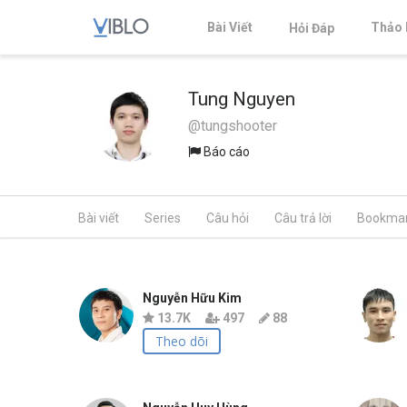
Bài Viết
Thảo 
Hỏi Đáp
Tung Nguyen
@tungshooter
Báo cáo
Bài viết
Series
Câu hỏi
Câu trả lời
Bookma
Nguyễn Hữu Kim
13.7K
497
88
Theo dõi