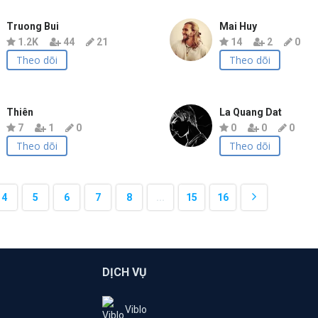
Truong Bui
Mai Huy
1.2K
44
21
14
2
0
Theo dõi
Theo dõi
Thiên
La Quang Dat
7
1
0
0
0
0
Theo dõi
Theo dõi
4
5
6
7
8
...
15
16
DỊCH VỤ
Viblo