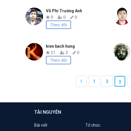
Võ Phi Trường Anh
0
0
0
Theo dõi
kien bach hung
21
3
0
Theo dõi
1
2
3
TÀI NGUYÊN
Bài viết
Tổ chức