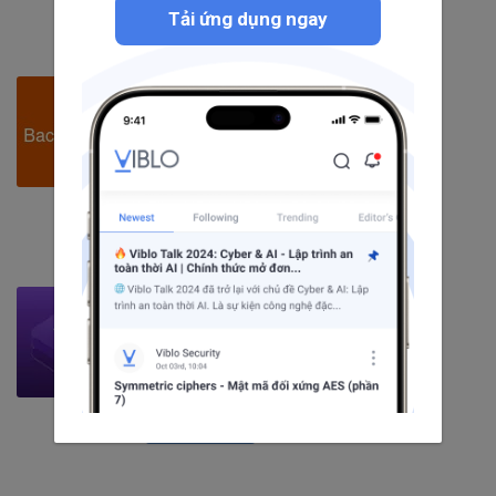
Theo dõi
Tải ứng dụng ngay
BackboneJs
10
bài viết
0
câu hỏi
740
người theo dõi
Theo dõi
Bootstrap
53
bài viết
7
câu hỏi
4220
người theo dõi
Theo dõi