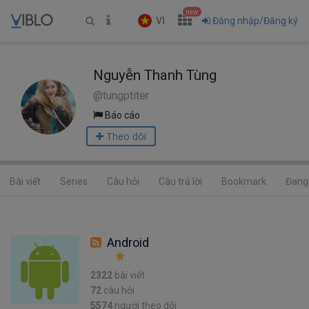
new
VI
Đăng nhập/Đăng ký
Nguyễn Thanh Tùng
@tungptiter
Báo cáo
Theo dõi
Bài viết
Series
Câu hỏi
Câu trả lời
Bookmark
Đang 
Android
2322
bài viết
72
câu hỏi
5574
người theo dõi