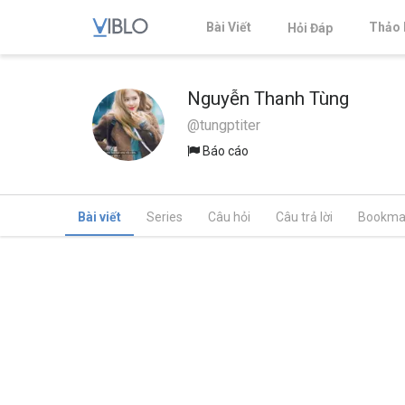
Bài Viết
Thảo 
Hỏi Đáp
Nguyễn Thanh Tùng
@tungptiter
Báo cáo
Bài viết
Series
Câu hỏi
Câu trả lời
Bookma