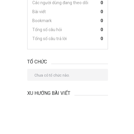
Các người dùng đang theo dõi
0
Bài viết
0
Bookmark
0
Tổng số câu hỏi
0
Tổng số câu trả lời
0
TỔ CHỨC
Chưa có tổ chức nào.
XU HƯỚNG BÀI VIẾT