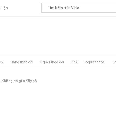
Luận
rk
Đang theo dõi
Người theo dõi
Thẻ
Reputations
Li
Không có gì ở đây cả