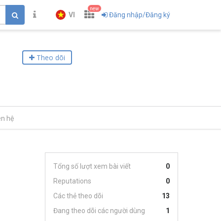
new
VI
Đăng nhập/Đăng ký
Theo dõi
ên hệ
Tổng số lượt xem bài viết
0
Reputations
0
Các thẻ theo dõi
13
Đang theo dõi các người dùng
1