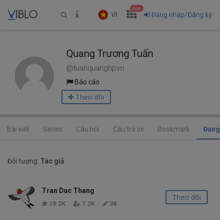
new
VI
Đăng nhập/Đăng ký
Quang Trương Tuấn
@tuanquanghpvn
Báo cáo
Theo dõi
Bài viết
Series
Câu hỏi
Câu trả lời
Bookmark
Đang
Đối tượng:
Tác giả
Tran Duc Thang
Theo dõi
19.2K
1.2K
38