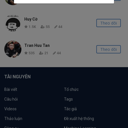
1.0K
42
20
Huy Cờ
Theo dõi
1.5K
55
44
Tran Huu Tan
Theo dõi
535
21
44
TÀI NGUYÊN
Bài viết
Tổ chức
Câu hỏi
Tags
Videos
Tác giả
Thảo luận
Đề xuất hệ thống