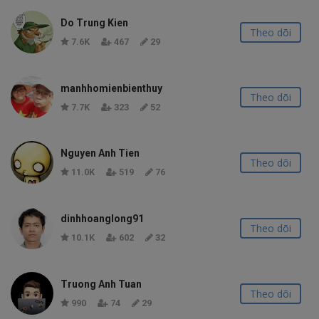
Do Trung Kien
Theo dõi
7.6K
467
29
manhhomienbienthuy
Theo dõi
7.7K
323
52
Nguyen Anh Tien
Theo dõi
11.0K
519
76
dinhhoanglong91
Theo dõi
10.1K
602
32
Truong Anh Tuan
Theo dõi
990
74
29