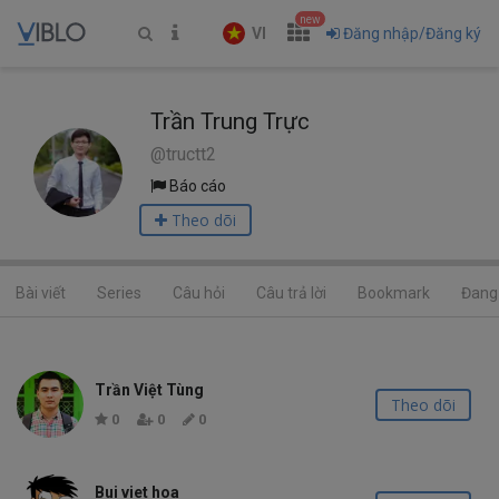
new
VI
Đăng nhập/Đăng ký
Trần Trung Trực
@tructt2
Báo cáo
Theo dõi
Bài viết
Series
Câu hỏi
Câu trả lời
Bookmark
Đang 
Trần Việt Tùng
Theo dõi
0
0
0
Bui viet hoa