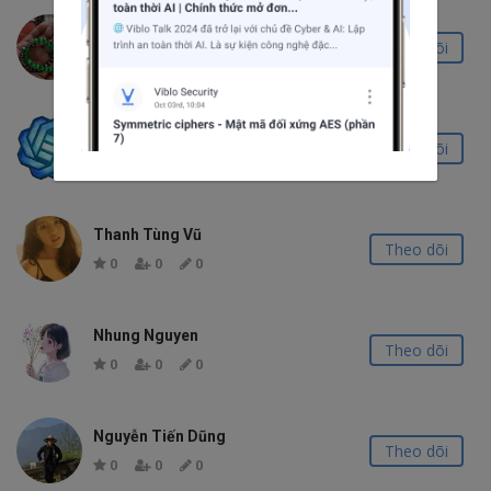
Tài Phan Minh
Theo dõi
0
0
0
Hưng Trương Quốc
Theo dõi
0
0
0
Thanh Tùng Vũ
Theo dõi
0
0
0
Nhung Nguyen
Theo dõi
0
0
0
Nguyễn Tiến Dũng
Theo dõi
0
0
0