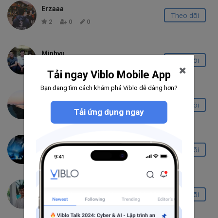
Erzaaa
Theo dõi
2
0
0
Minhvu
Theo dõi
0
0
0
Tải ngay Viblo Mobile App
Bạn đang tìm cách khám phá Viblo dễ dàng hơn?
Trinh Mai
Theo dõi
Tải ứng dụng ngay
0
0
0
namvipab
Theo dõi
2
0
0
thượng
Theo dõi
0
0
0