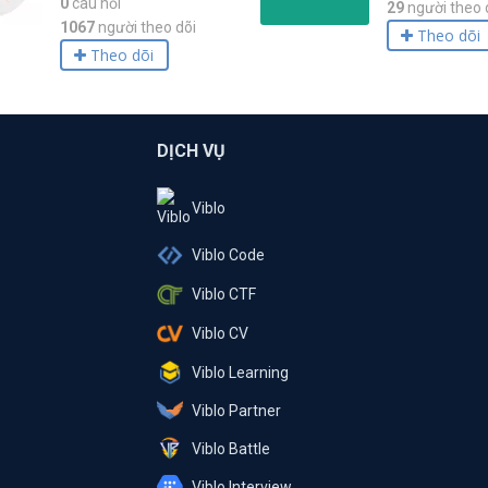
0
câu hỏi
29
người theo 
1067
người theo dõi
Theo dõi
Theo dõi
DỊCH VỤ
Viblo
Viblo Code
Viblo CTF
Viblo CV
Viblo Learning
Viblo Partner
Viblo Battle
Viblo Interview