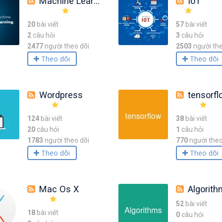
Machine Learning
IoT
20
bài viết
57
bài viết
2
câu hỏi
3
câu hỏi
2477
người theo dõi
2503
người the
Theo dõi
Theo dõi
Wordpress
tensorfl
124
bài viết
38
bài viết
20
câu hỏi
1
câu hỏi
1783
người theo dõi
770
người theo
Theo dõi
Theo dõi
Mac Os X
Algorit
52
bài viết
18
bài viết
0
câu hỏi