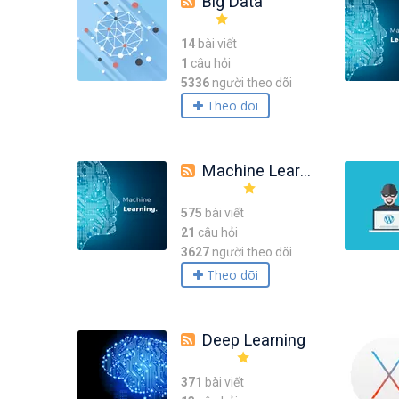
Big Data
14
bài viết
1
câu hỏi
5336
người theo dõi
Theo dõi
Machine Learning
575
bài viết
21
câu hỏi
3627
người theo dõi
Theo dõi
Deep Learning
371
bài viết