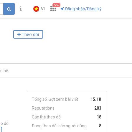
new
VI
Đăng nhập/Đăng ký
Theo dõi
ên hệ
Tổng số lượt xem bài viết
15.1K
Reputations
203
Các thẻ theo dõi
18
o dõi
Đang theo dõi các người dùng
8