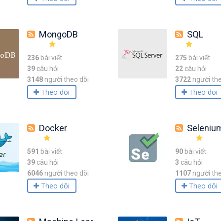
MongoDB
SQL
236
bài viết
275
bài viết
39
câu hỏi
22
câu hỏi
3148
người theo dõi
3722
người the
Theo dõi
Theo dõi
Docker
Seleniu
591
bài viết
90
bài viết
39
câu hỏi
3
câu hỏi
6046
người theo dõi
1107
người the
Theo dõi
Theo dõi