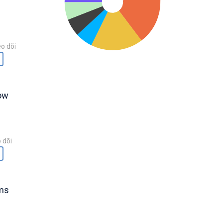
o dõi
ow
 dõi
hms