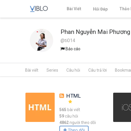
Bài Viết
Thảo 
Hỏi Đáp
Phan Nguyễn Mai Phương
@ti014
Báo cáo
Bài viết
Series
Câu hỏi
Câu trả lời
Bookma
HTML
565
bài viết
59
câu hỏi
4862
người theo dõi
Theo dõi