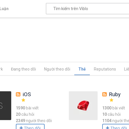
Luận
rk
Đang theo dõi
Người theo dõi
Thẻ
Reputations
Li
iOS
Ruby
1590
bài viết
1300
bài viết
20
câu hỏi
10
câu hỏi
2349
người theo dõi
1104
người the
Theo dõi
Theo dõi