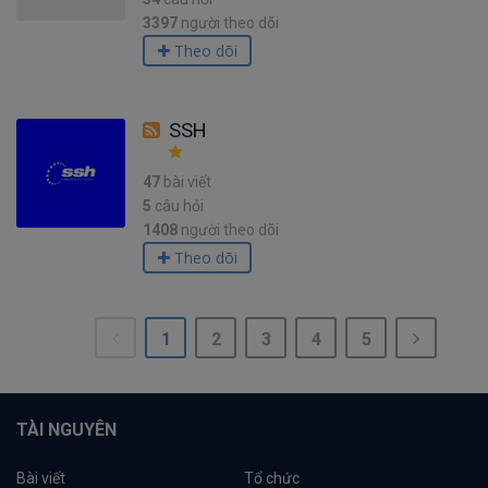
3397
người theo dõi
Theo dõi
SSH
47
bài viết
5
câu hỏi
1408
người theo dõi
Theo dõi
1
2
3
4
5
TÀI NGUYÊN
Bài viết
Tổ chức