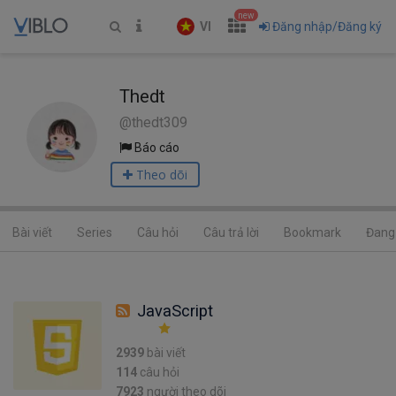
new
VI
Đăng nhập/Đăng ký
Thedt
@thedt309
Báo cáo
Theo dõi
Bài viết
Series
Câu hỏi
Câu trả lời
Bookmark
Đang 
JavaScript
2939
bài viết
114
câu hỏi
7923
người theo dõi