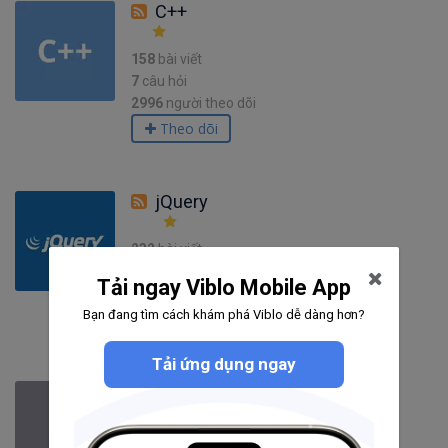
C++
158
bài viết
7
câu hỏi
2996
người theo dõi
Theo dõi
jQuery
232
bài viết
39
câu hỏi
Tải ngay Viblo Mobile App
3146
người theo dõi
Bạn đang tìm cách khám phá Viblo dễ dàng hơn?
Theo dõi
Tải ứng dụng ngay
C
63
bài viết