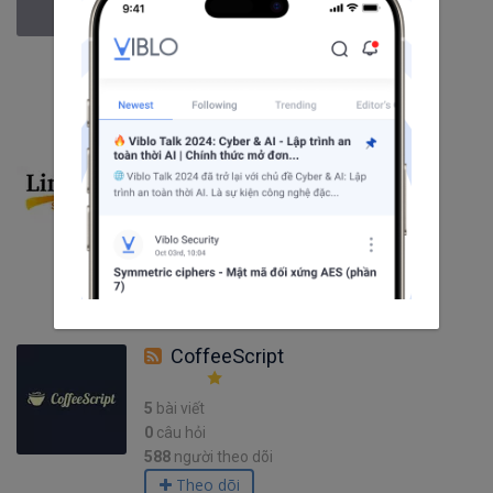
5
câu hỏi
1748
người theo dõi
Theo dõi
Linux
361
bài viết
16
câu hỏi
3875
người theo dõi
Theo dõi
CoffeeScript
5
bài viết
0
câu hỏi
588
người theo dõi
Theo dõi