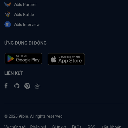
Viblo Partner
Viblo Battle
Viblo Interview
ỨNG DỤNG DI ĐỘNG
LIÊN KẾT
© 2026
Viblo
. All rights reserved.
Về chúng tôi
Phản hồi
Giúp đỡ
FAQs
RSS
Điều khoản