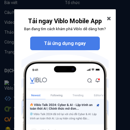
Bài viết
Tổ chức
Câu hỏi
Tags
Tải ngay Viblo Mobile App
Videos
Tác giả
Bạn đang tìm cách khám phá Viblo dễ dàng hơn?
Thảo luận
Đề xuất hệ thống
Công cụ
Machine Learning
Tải ứng dụng ngay
Trạng thái hệ thống
DỊCH VỤ
Viblo
Viblo Code
Viblo CTF
Viblo CV
Viblo Learning