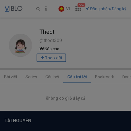
new
VI
Đăng nhập/Đăng ký
Thedt
@thedt309
Báo cáo
Theo dõi
Bài viết
Series
Câu hỏi
Câu trả lời
Bookmark
Đang
Không có gì ở đây cả
TÀI NGUYÊN