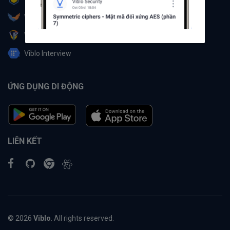
Viblo Partner
Viblo Battle
Viblo Interview
ỨNG DỤNG DI ĐỘNG
LIÊN KẾT
© 2026
Viblo
. All rights reserved.