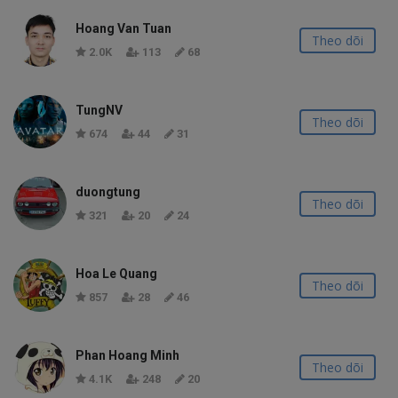
Hoang Van Tuan
Theo dõi
2.0K
113
68
TungNV
Theo dõi
674
44
31
duongtung
Theo dõi
321
20
24
Hoa Le Quang
Theo dõi
857
28
46
Phan Hoang Minh
Theo dõi
4.1K
248
20