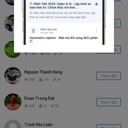
161
23
0
Trần Trung Phong
Theo dõi
1.1K
32
35
Nguyen Manh Quan
Theo dõi
1.0K
52
29
Nguyen Thanh Hung
Theo dõi
733
19
19
Doan Trong Dat
Theo dõi
125
9
22
Trịnh Văn Luân