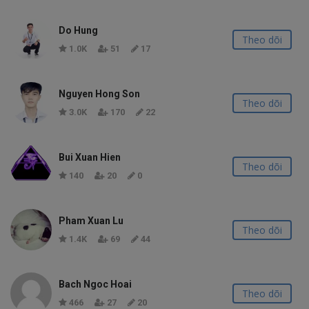
Do Hung
Theo dõi
1.0K
51
17
Nguyen Hong Son
Theo dõi
3.0K
170
22
Bui Xuan Hien
Theo dõi
140
20
0
Pham Xuan Lu
Theo dõi
1.4K
69
44
Bach Ngoc Hoai
Theo dõi
466
27
20