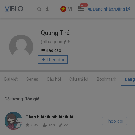
new
VI
Đăng nhập/Đăng ký
Quang Thái
@thaiquang95
Báo cáo
Theo dõi
Bài viết
Series
Câu hỏi
Câu trả lời
Bookmark
Đang
Đối tượng:
Tác giả
Thạo hihihihihihihihihihi
Theo dõi
2.9K
158
22