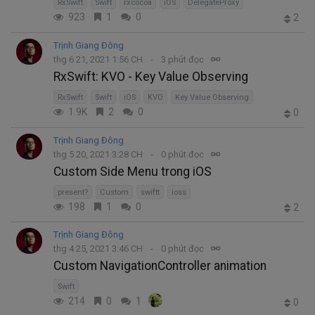
RxSwift
Swift
rxcocoa
iOS
DelegateProxy
923
1
0
2
Trịnh Giang Đông
thg 6 21, 2021 1:56 CH
3 phút đọc
RxSwift: KVO - Key Value Observing
RxSwift
Swift
iOS
KVO
Key Value Observing
1.9K
2
0
0
Trịnh Giang Đông
thg 5 20, 2021 3:28 CH
0 phút đọc
Custom Side Menu trong iOS
present?
Custom
swiftt
ioss
198
1
0
2
Trịnh Giang Đông
thg 4 25, 2021 3:46 CH
0 phút đọc
Custom NavigationController animation
Swift
214
0
1
0