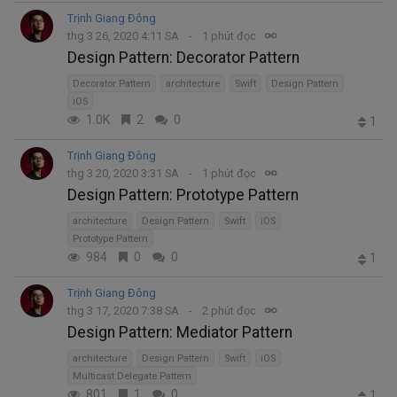
Trịnh Giang Đông
thg 3 26, 2020 4:11 SA
1 phút đọc
Design Pattern: Decorator Pattern
Decorator Pattern
architecture
Swift
Design Pattern
iOS
1.0K
2
0
1
Trịnh Giang Đông
thg 3 20, 2020 3:31 SA
1 phút đọc
Design Pattern: Prototype Pattern
architecture
Design Pattern
Swift
iOS
Prototype Pattern
984
0
0
1
Trịnh Giang Đông
thg 3 17, 2020 7:38 SA
2 phút đọc
Design Pattern: Mediator Pattern
architecture
Design Pattern
Swift
iOS
Multicast Delegate Pattern
801
1
0
1