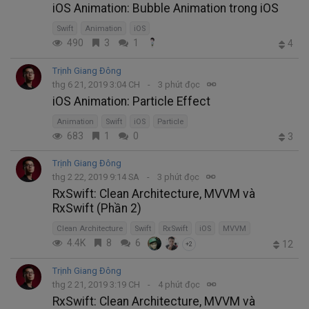
iOS Animation: Bubble Animation trong iOS
Swift
Animation
iOS
490
3
1
4
Trịnh Giang Đông
thg 6 21, 2019 3:04 CH
3 phút đọc
iOS Animation: Particle Effect
Animation
Swift
iOS
Particle
683
1
0
3
Trịnh Giang Đông
thg 2 22, 2019 9:14 SA
3 phút đọc
RxSwift: Clean Architecture, MVVM và
RxSwift (Phần 2)
Clean Architecture
Swift
RxSwift
iOS
MVVM
4.4K
8
6
12
+2
Trịnh Giang Đông
thg 2 21, 2019 3:19 CH
4 phút đọc
RxSwift: Clean Architecture, MVVM và