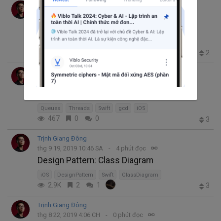
Trịnh Giang Đông
thg 10 7, 2019 2:37 CH
5 phút đọc
GCD: Dispath Groups & Semahores
gcd
semaphore
Swift
iOS
DispathQueue
212
2
0
2
Trịnh Giang Đông
thg 10 7, 2019 7:02 SA
7 phút đọc
GCD: Dispatch Queues
Queues
Threads
Swift
gcd
iOS
467
0
0
3
Trịnh Giang Đông
thg 9 19, 2019 10:46 SA
4 phút đọc
Design Pattern: Class Diagram
iOS
DesignPattern
Swift
ClassDiagram
2.9K
2
1
3
Trịnh Giang Đông
thg 8 22, 2019 4:06 CH
0 phút đọc