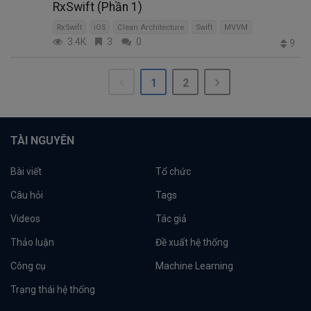
RxSwift (Phần 1)
RxSwift
iOS
Clean Architecture
Swift
MVVM
3.4K
3
0
9
1
2
TÀI NGUYÊN
Bài viết
Tổ chức
Câu hỏi
Tags
Videos
Tác giả
Thảo luận
Đề xuất hệ thống
Công cụ
Machine Learning
Trạng thái hệ thống