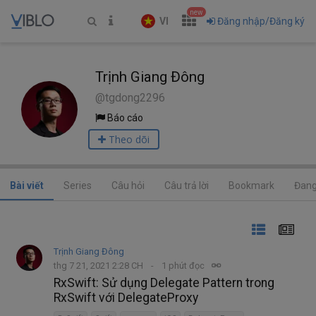
new
VI
Đăng nhập/Đăng ký
Trịnh Giang Đông
@tgdong2296
Báo cáo
Theo dõi
Bài viết
Series
Câu hỏi
Câu trả lời
Bookmark
Đang
Trịnh Giang Đông
thg 7 21, 2021 2:28 CH
1 phút đọc
RxSwift: Sử dụng Delegate Pattern trong
RxSwift với DelegateProxy