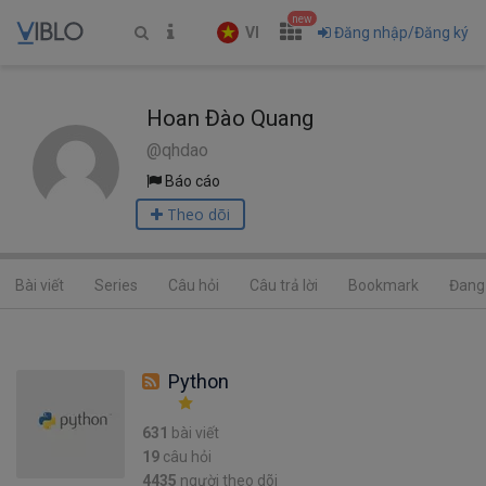
new
VI
Đăng nhập/Đăng ký
Hoan Đào Quang
@qhdao
Báo cáo
Theo dõi
Bài viết
Series
Câu hỏi
Câu trả lời
Bookmark
Đang 
Python
631
bài viết
19
câu hỏi
4435
người theo dõi