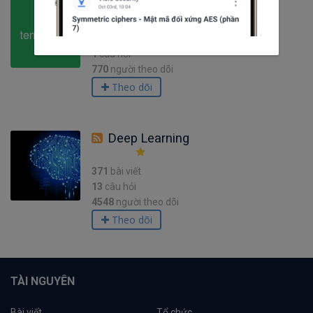
tensorflow
38
bài viết
1
câu hỏi
770
người theo dõi
Theo dõi
Deep Learning
371
bài viết
13
câu hỏi
4548
người theo dõi
Theo dõi
TÀI NGUYÊN
Bài viết
Tổ chức