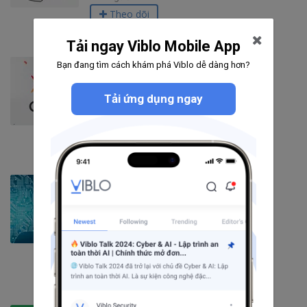
Theo dõi
Tải ngay Viblo Mobile App
Gem
Bạn đang tìm cách khám phá Viblo dễ dàng hơn?
115
bài viết
Tải ứng dụng ngay
1
câu hỏi
15
người theo dõi
Theo dõi
Machine Learning
575
bài viết
21
câu hỏi
3627
người theo dõi
Theo dõi