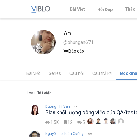
Bài Viết
Thảo 
Hỏi Đáp
An
@phungan671
Báo cáo
Bài viết
Series
Câu hỏi
Câu trả lời
Bookma
Loại:
Bài viết
Dương Thị Vân
Plan khối lượng công việc của QA/teste
1.5K
12
5
Nguyễn Lê Tuấn Cường