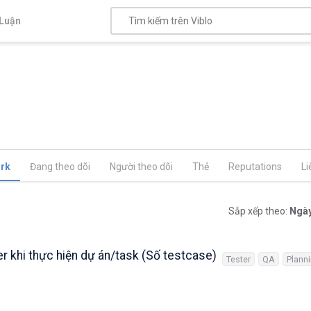
Luận
rk
Đang theo dõi
Người theo dõi
Thẻ
Reputations
Li
Sắp xếp theo:
Ngày
r khi thực hiện dự án/task (Số testcase)
Tester
QA
Plann