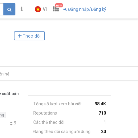
new
VI
Đăng nhập/Đăng ký
Theo dõi
ên hệ
 xuất bản
Tổng số lượt xem bài viết
98.4K
Reputations
710
ing
Các thẻ theo dõi
1
9
Đang theo dõi các người dùng
20