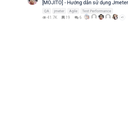
[MOJITO] - Hướng dẫn sử dụng Jmeter
QA
jmeter
Agile
Test Performance
41.7K
19
6
+1