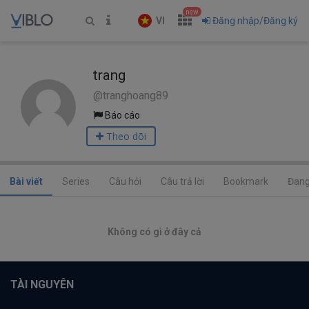
new
VI
Đăng nhập/Đăng ký
trang
@tranghoang89
Báo cáo
Theo dõi
Bài viết
Series
Câu hỏi
Câu trả lời
Bookmark
Đang
Không có gì ở đây cả
TÀI NGUYÊN