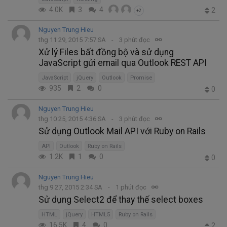
4.0K
3
4
2
+2
Nguyen Trung Hieu
thg 11 29, 2015 7:57 SA
3 phút đọc
Xử lý Files bất đồng bộ và sử dụng
JavaScript gửi email qua Outlook REST API
JavaScript
jQuery
Outlook
Promise
935
2
0
0
Nguyen Trung Hieu
thg 10 25, 2015 4:36 SA
3 phút đọc
Sử dụng Outlook Mail API với Ruby on Rails
API
Outlook
Ruby on Rails
1.2K
1
0
0
Nguyen Trung Hieu
thg 9 27, 2015 2:34 SA
1 phút đọc
Sử dụng Select2 để thay thế select boxes
HTML
jQuery
HTML5
Ruby on Rails
16.5K
4
0
2