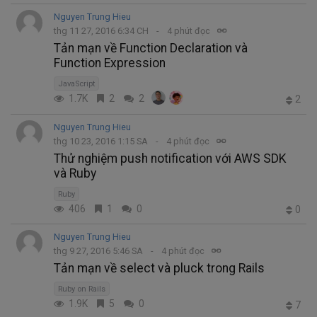
Nguyen Trung Hieu
thg 11 27, 2016 6:34 CH
4 phút đọc
Tản mạn về Function Declaration và
Function Expression
JavaScript
1.7K
2
2
2
Nguyen Trung Hieu
thg 10 23, 2016 1:15 SA
4 phút đọc
Thử nghiệm push notification với AWS SDK
và Ruby
Ruby
406
1
0
0
Nguyen Trung Hieu
thg 9 27, 2016 5:46 SA
4 phút đọc
Tản mạn về select và pluck trong Rails
Ruby on Rails
1.9K
5
0
7