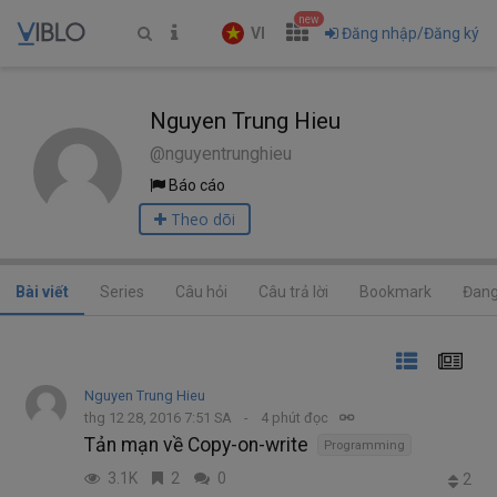
new
VI
Đăng nhập/Đăng ký
Nguyen Trung Hieu
@nguyentrunghieu
Báo cáo
Theo dõi
Bài viết
Series
Câu hỏi
Câu trả lời
Bookmark
Đang
Nguyen Trung Hieu
thg 12 28, 2016 7:51 SA
4 phút đọc
Tản mạn về Copy-on-write
Programming
3.1K
2
0
2