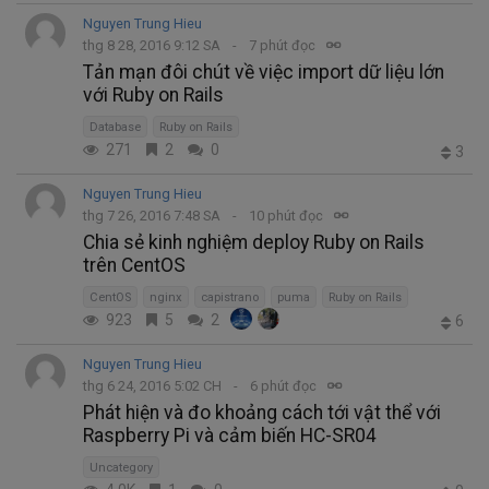
Nguyen Trung Hieu
thg 8 28, 2016 9:12 SA
7 phút đọc
Tản mạn đôi chút về việc import dữ liệu lớn
với Ruby on Rails
Database
Ruby on Rails
271
2
0
3
Nguyen Trung Hieu
thg 7 26, 2016 7:48 SA
10 phút đọc
Chia sẻ kinh nghiệm deploy Ruby on Rails
trên CentOS
CentOS
nginx
capistrano
puma
Ruby on Rails
923
5
2
6
Nguyen Trung Hieu
thg 6 24, 2016 5:02 CH
6 phút đọc
Phát hiện và đo khoảng cách tới vật thể với
Raspberry Pi và cảm biến HC-SR04
Uncategory