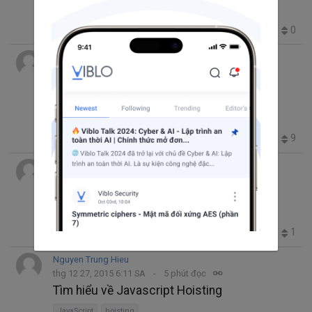
Outlook
cid
Embedded Images
2.5K
1
0
0
Nguyen Trung Hieu
thg 2 26, 2016 4:38 SA
6 phút đọc
Tìm hiểu về Execution Context trong
JavaScript
JavaScript
5.5K
8
1
9
Nguyen Trung Hieu
thg 1 26, 2016 8:05 CH
4 phút đọc
Thao tác với Google Drive API
REST
google drive
Ruby on Rails
3.3K
2
0
1
Nguyen Trung Hieu
thg 12 27, 2015 6:11 SA
5 phút đọc
Tìm hiểu về Javascript Hoisting
JavaScript
hoisting