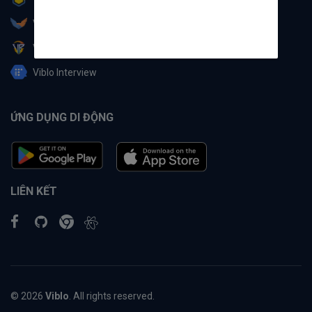
Viblo Partner
Viblo Battle
Viblo Interview
ỨNG DỤNG DI ĐỘNG
LIÊN KẾT
© 2026
Viblo
. All rights reserved.