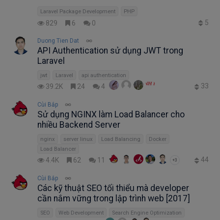
Laravel Package Development
PHP
5
829
6
0
Duong Tien Dat
API Authentication sử dụng JWT trong
Laravel
jwt
Laravel
api authentication
33
39.2K
24
4
Cùi Bắp
Sử dụng NGINX làm Load Balancer cho
nhiều Backend Server
nginx
server linux
Load Balancing
Docker
Load Balancer
44
4.4K
62
11
+3
Cùi Bắp
Các kỹ thuật SEO tối thiểu mà developer
cần nắm vững trong lập trình web [2017]
SEO
Web Development
Search Engine Optimization