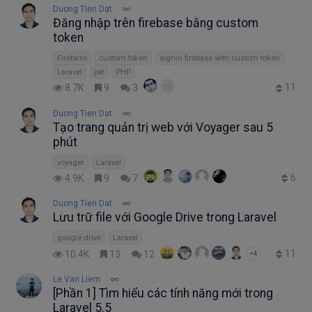
Duong Tien Dat
Đăng nhập trên firebase bằng custom
token
Firebase
custom token
signin firebase with custom token
Laravel
jwt
PHP
11
8.7K
9
3
Duong Tien Dat
Tạo trang quản trị web với Voyager sau 5
phút
voyager
Laravel
6
4.9K
9
7
Duong Tien Dat
Lưu trữ file với Google Drive trong Laravel
google drive
Laravel
11
10.4K
13
12
+4
Le Van Liem
[Phần 1] Tìm hiểu các tính năng mới trong
Laravel 5.5