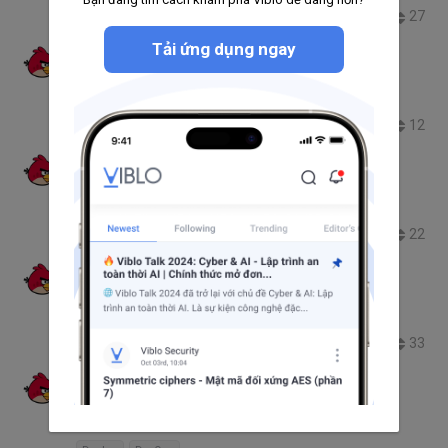
27
2.0K
33
1
Tải ứng dụng ngay
Cùi Bắp
Angular 2 architecture overview (P2)
AngularJS
12
2.9K
16
2
Cùi Bắp
Angular 2 architecture overview (P1)
AngularJS
22
6.6K
27
2
Cùi Bắp
Làm quen với Docker Compose
Docker Compose
33
29.6K
29
0
Cùi Bắp
Tìm hiểu và làm việc với docker container
networks (P3)