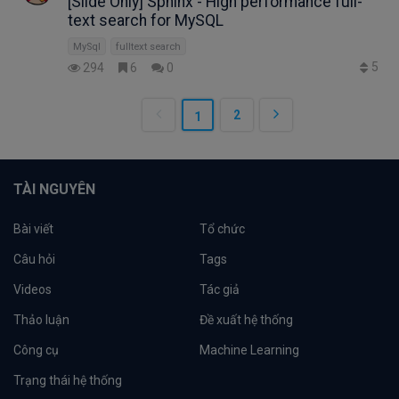
[Slide Only] Sphinx - High performance full-
text search for MySQL
MySql
fulltext search
5
294
6
0
2
1
TÀI NGUYÊN
Bài viết
Tổ chức
Câu hỏi
Tags
Videos
Tác giả
Thảo luận
Đề xuất hệ thống
Công cụ
Machine Learning
Trạng thái hệ thống