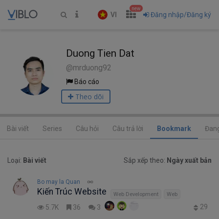
new
VI
Đăng nhập/Đăng ký
Duong Tien Dat
@mrduong92
Báo cáo
Theo dõi
Bài viết
Series
Câu hỏi
Câu trả lời
Bookmark
Đang
Loại:
Bài viết
Sắp xếp theo:
Ngày xuất bản
Bo may la Quan
Kiến Trúc Website
Web Development
Web
29
5.7K
36
3