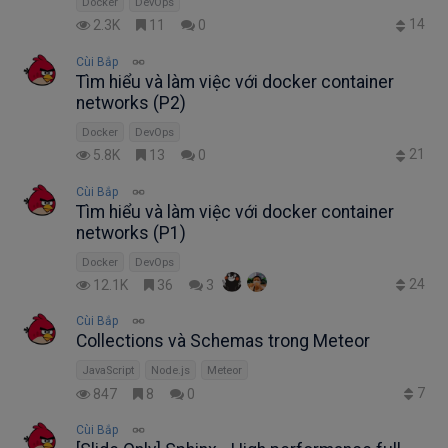
Docker
DevOps
14
2.3K
11
0
Cùi Bắp
Tìm hiểu và làm việc với docker container
networks (P2)
Docker
DevOps
21
5.8K
13
0
Cùi Bắp
Tìm hiểu và làm việc với docker container
networks (P1)
Docker
DevOps
24
12.1K
36
3
Cùi Bắp
Collections và Schemas trong Meteor
JavaScript
Node.js
Meteor
7
847
8
0
Cùi Bắp