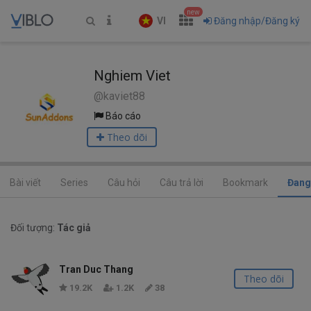
new
VI
Đăng nhập/Đăng ký
Nghiem Viet
@kaviet88
Báo cáo
Theo dõi
Bài viết
Series
Câu hỏi
Câu trả lời
Bookmark
Đang
Đối tượng:
Tác giả
Tran Duc Thang
Theo dõi
19.2K
1.2K
38