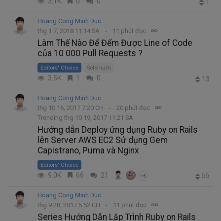
3.1K
0
0
1
Hoang Cong Minh Duc
thg 1 7, 2018 11:14 SA
11 phút đọc
Làm Thế Nào Để Đếm Được Line of Code
của 10 000 Pull Requests ?
Editors' Choice
Selenium
3.5K
1
0
13
Hoang Cong Minh Duc
thg 10 16, 2017 7:20 CH
20 phút đọc
Trending thg 10 19, 2017 11:21 SA
Hướng dẫn Deploy ứng dụng Ruby on Rails
lên Server AWS EC2 Sử dụng Gem
Capistrano, Puma và Nginx
Editors' Choice
9.0K
66
21
55
+5
Hoang Cong Minh Duc
thg 9 28, 2017 5:52 CH
11 phút đọc
Series Hướng Dẫn Lập Trình Ruby on Rails