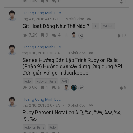
1.4K
4
0
1
Hoang Cong Minh Duc
thg 4 8, 2018 4:09 CH
9 phút đọc
Git Hoạt Động Như Thế Nào ?
Git
GitHub
7.2K
9
4
17
+2
Hoang Cong Minh Duc
thg 3 10, 2018 8:30 SA
8 phút đọc
Series Hướng Dẫn Lập Trình Ruby on Rails
(Phần 9) Hướng dẫn xây dựng ứng dụng API
đơn giản với gem doorkeeper
Ruby
Ruby on Rails
API
2.9K
1
5
6
+2
Hoang Cong Minh Duc
thg 2 10, 2018 2:07 SA
0 phút đọc
Ruby Percent Notation %Q, %q, %W, %w, %x,
%r, %s
Ruby on Rails
Ruby