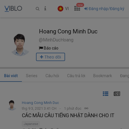
new
VI
Đăng nhập/Đăng ký
Hoang Cong Minh Duc
@MinhDucHoang
Báo cáo
Theo dõi
Bài viết
Series
Câu hỏi
Câu trả lời
Bookmark
Đang
Hoang Cong Minh Duc
thg 9 3, 2021 3:41 CH
1 phút đọc
CÁC MẪU CÂU TIẾNG NHẬT DÀNH CHO IT
Japanese