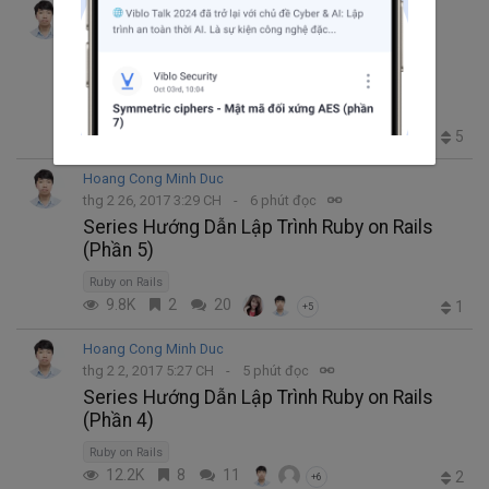
Hoang Cong Minh Duc
thg 4 2, 2017 3:00 CH
4 phút đọc
Series Hướng Dẫn Lập Trình Ruby on Rails
(Phần 6)
Ruby
Ruby on Rails
4.6K
0
5
5
+2
Hoang Cong Minh Duc
thg 2 26, 2017 3:29 CH
6 phút đọc
Series Hướng Dẫn Lập Trình Ruby on Rails
(Phần 5)
Ruby on Rails
9.8K
2
20
1
+5
Hoang Cong Minh Duc
thg 2 2, 2017 5:27 CH
5 phút đọc
Series Hướng Dẫn Lập Trình Ruby on Rails
(Phần 4)
Ruby on Rails
12.2K
8
11
2
+6