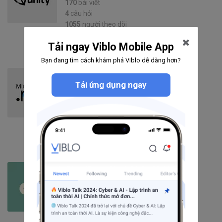
170
bài viết
4
câu hỏi
1055
người theo dõi
Theo dõi
Tải ngay Viblo Mobile App
Bạn đang tìm cách khám phá Viblo dễ dàng hơn?
.NET
Tải ứng dụng ngay
150
bài viết
5
câu hỏi
3725
người theo dõi
Theo dõi
Game
161
bài viết
3
câu hỏi
71
người theo dõi
Theo dõi