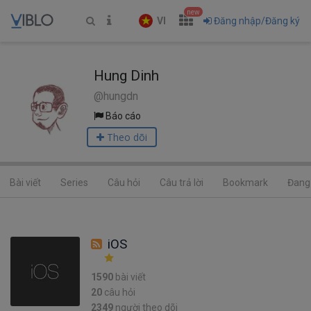
new
VI
Đăng nhập/Đăng ký
Hung Dinh
@hungdn
Báo cáo
Theo dõi
Bài viết
Series
Câu hỏi
Câu trả lời
Bookmark
Đang 
iOS
1590
bài viết
20
câu hỏi
2349
người theo dõi