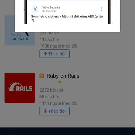
Testing
721
bài viết
11
câu hỏi
1900
người theo dõi
Theo dõi
Ruby on Rails
2272
bài viết
58
câu hỏi
1141
người theo dõi
Theo dõi