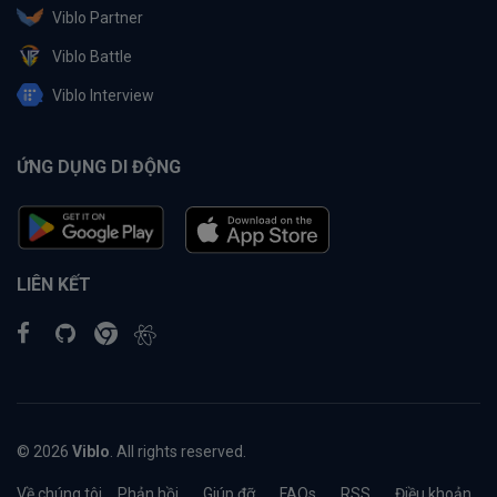
Viblo Partner
Viblo Battle
Viblo Interview
ỨNG DỤNG DI ĐỘNG
LIÊN KẾT
© 2026
Viblo
. All rights reserved.
Về chúng tôi
Phản hồi
Giúp đỡ
FAQs
RSS
Điều khoản