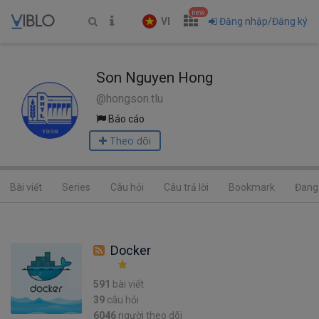
new
VI
Đăng nhập/Đăng ký
Son Nguyen Hong
@hongson.tlu
Báo cáo
Theo dõi
Bài viết
Series
Câu hỏi
Câu trả lời
Bookmark
Đang 
Docker
591
bài viết
39
câu hỏi
6046
người theo dõi