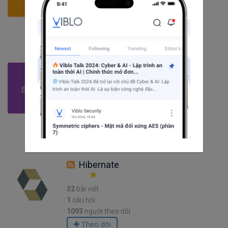
5
câu hỏi
1747
người theo dõi
Theo dõi
Spring
124
bài viết
5
câu hỏi
1377
người theo dõi
Theo dõi
Hibernate
32
bài viết
1
câu hỏi
1093
người theo dõi
Theo dõi