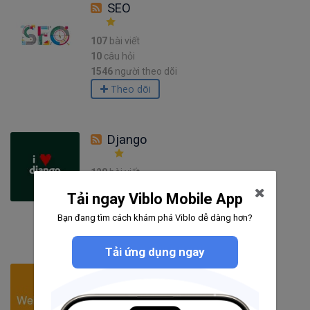
SEO
107
bài viết
10
câu hỏi
1546
người theo dõi
Theo dõi
Django
128
bài viết
10
câu hỏi
Tải ngay Viblo Mobile App
1503
người theo dõi
Bạn đang tìm cách khám phá Viblo dễ dàng hơn?
Theo dõi
Tải ứng dụng ngay
WebSocket
49
bài viết