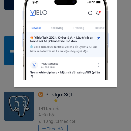
0
câu hỏi
1586
người theo dõi
Theo dõi
TypeScript
227
bài viết
7
câu hỏi
2305
người theo dõi
Theo dõi
PostgreSQL
141
bài viết
4
câu hỏi
2110
người theo dõi
Theo dõi