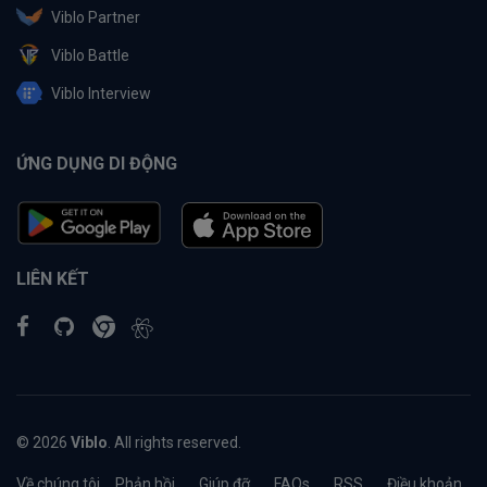
Viblo Partner
Viblo Battle
Viblo Interview
ỨNG DỤNG DI ĐỘNG
LIÊN KẾT
© 2026
Viblo
. All rights reserved.
Về chúng tôi
Phản hồi
Giúp đỡ
FAQs
RSS
Điều khoản