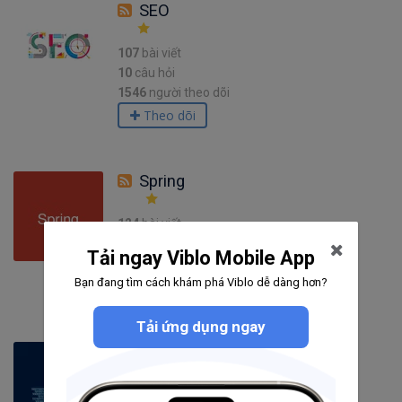
SEO
107
bài viết
10
câu hỏi
1546
người theo dõi
Theo dõi
Spring
124
bài viết
5
câu hỏi
Tải ngay Viblo Mobile App
1377
người theo dõi
Bạn đang tìm cách khám phá Viblo dễ dàng hơn?
Theo dõi
Tải ứng dụng ngay
Cryptography
83
bài viết