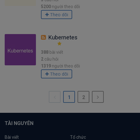
5200
người theo dõi
Theo dõi
Kubernetes
388
bài viết
2
câu hỏi
1319
người theo dõi
Theo dõi
1
2
TÀI NGUYÊN
Bài viết
Tổ chức