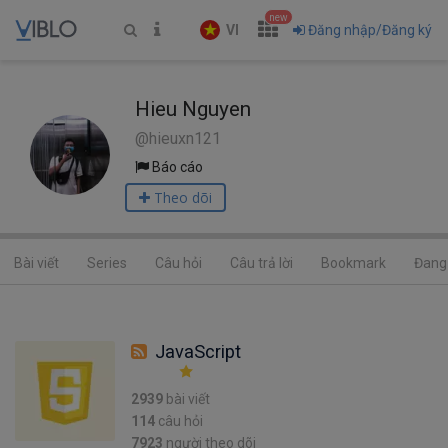
new
VI
Đăng nhập/Đăng ký
Hieu Nguyen
@hieuxn121
Báo cáo
Theo dõi
Bài viết
Series
Câu hỏi
Câu trả lời
Bookmark
Đang 
JavaScript
2939
bài viết
114
câu hỏi
7923
người theo dõi