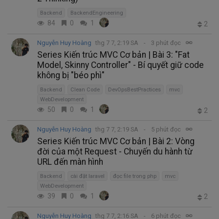
Backend
BackendEngineering
84
0
1
2
Nguyễn Huy Hoàng
thg 7 7, 2:19 SA
3 phút đọc
Series Kiến trúc MVC Cơ bản | Bài 3: "Fat
Model, Skinny Controller" - Bí quyết giữ code
không bị "béo phì"
Backend
Clean Code
DevOpsBestPractices
mvc
WebDevelopment
50
0
1
2
Nguyễn Huy Hoàng
thg 7 7, 2:19 SA
5 phút đọc
Series Kiến trúc MVC Cơ bản | Bài 2: Vòng
đời của một Request - Chuyến du hành từ
URL đến màn hình
Backend
cài đặt laravel
đọc file trong php
mvc
WebDevelopment
39
0
1
2
Nguyễn Huy Hoàng
thg 7 7, 2:16 SA
6 phút đọc