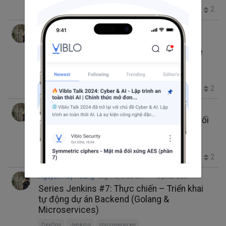
41
0
1
2
Nguyễn Huy Hoàng
thg 7 6, 3:11 CH
5 phút đọc
Series Phỏng vấn Jenkins Thực chiến #1:
"Sự ruồng bỏ" Freestyle và Triết lý Pipeline
as Code
ai interview
Backend
DevOps
Jenkins
Pipeline
39
0
1
2
Nguyễn Huy Hoàng
thg 7 6, 3:09 CH
7 phút đọc
Series Jenkins #8: Trạm cuối – Bảo mật tối
thượng, Quản lý Secret và Best Practices
AI Security
DevOps
DevOpsBestPractices
Jenkins
45
0
1
2
Nguyễn Huy Hoàng
thg 7 6, 3:08 CH
5 phút đọc
Series Jenkins #7: Thực chiến – Triển khai
tự động dự án Backend (Golang &
Microservices)
DevOps
Jenkins
microservices