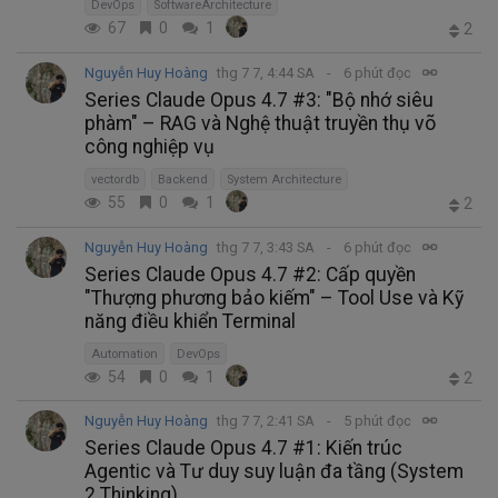
DevOps
SoftwareArchitecture
67
0
1
2
Nguyễn Huy Hoàng
thg 7 7, 4:44 SA
6 phút đọc
Series Claude Opus 4.7 #3: "Bộ nhớ siêu
phàm" – RAG và Nghệ thuật truyền thụ võ
công nghiệp vụ
vectordb
Backend
System Architecture
55
0
1
2
Nguyễn Huy Hoàng
thg 7 7, 3:43 SA
6 phút đọc
Series Claude Opus 4.7 #2: Cấp quyền
"Thượng phương bảo kiếm" – Tool Use và Kỹ
năng điều khiển Terminal
Automation
DevOps
54
0
1
2
Nguyễn Huy Hoàng
thg 7 7, 2:41 SA
5 phút đọc
Series Claude Opus 4.7 #1: Kiến trúc
Agentic và Tư duy suy luận đa tầng (System
2 Thinking)