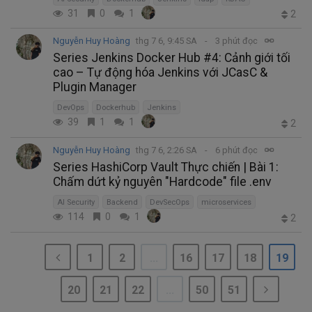
31
0
1
2
Nguyễn Huy Hoàng
thg 7 6, 9:45 SA
3 phút đọc
Series Jenkins Docker Hub #4: Cảnh giới tối
cao – Tự động hóa Jenkins với JCasC &
Plugin Manager
DevOps
Dockerhub
Jenkins
39
1
1
2
Nguyễn Huy Hoàng
thg 7 6, 2:26 SA
6 phút đọc
Series HashiCorp Vault Thực chiến | Bài 1:
Chấm dứt kỷ nguyên "Hardcode" file .env
AI Security
Backend
DevSecOps
microservices
114
0
1
2
1
2
...
16
17
18
19
20
21
22
...
50
51