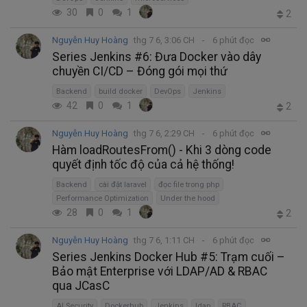
30
0
1
2
Nguyễn Huy Hoàng
thg 7 6, 3:06 CH
6 phút đọc
Series Jenkins #6: Đưa Docker vào dây
chuyền CI/CD – Đóng gói mọi thứ
Backend
build docker
DevOps
Jenkins
42
0
1
2
Nguyễn Huy Hoàng
thg 7 6, 2:29 CH
6 phút đọc
Hàm loadRoutesFrom() - Khi 3 dòng code
quyết định tốc độ của cả hệ thống!
Backend
cài đặt laravel
đọc file trong php
Performance Optimization
Under the hood
28
0
1
2
Nguyễn Huy Hoàng
thg 7 6, 1:11 CH
6 phút đọc
Series Jenkins Docker Hub #5: Trạm cuối –
Bảo mật Enterprise với LDAP/AD & RBAC
qua JCasC
AI Security
Dockerhub
Jenkins
ldap
RBAC