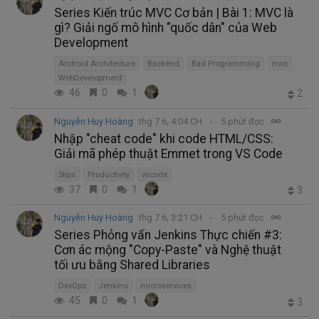
Series Kiến trúc MVC Cơ bản | Bài 1: MVC là
gì? Giải ngố mô hình "quốc dân" của Web
Development
Android Architecture
Backend
Bad Programming
mvc
WebDevelopment
46
0
1
2
Nguyễn Huy Hoàng
thg 7 6, 4:04 CH
5 phút đọc
Nhập "cheat code" khi code HTML/CSS:
Giải mã phép thuật Emmet trong VS Code
5tips
Productivity
vscode
37
0
1
3
Nguyễn Huy Hoàng
thg 7 6, 3:21 CH
5 phút đọc
Series Phỏng vấn Jenkins Thực chiến #3:
Cơn ác mộng "Copy-Paste" và Nghệ thuật
tối ưu bằng Shared Libraries
DevOps
Jenkins
microservices
45
0
1
3