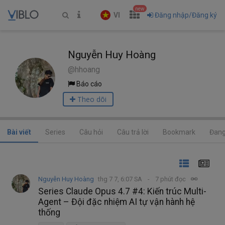
new
VI
Đăng nhập/Đăng ký
Nguyễn Huy Hoàng
@hhoang
Báo cáo
Theo dõi
Bài viết
Series
Câu hỏi
Câu trả lời
Bookmark
Đang
Nguyễn Huy Hoàng
thg 7 7, 6:07 SA
7 phút đọc
Series Claude Opus 4.7 #4: Kiến trúc Multi-
Agent – Đội đặc nhiệm AI tự vận hành hệ
thống