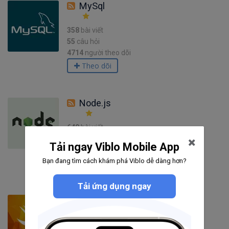
MySql
358
bài viết
55
câu hỏi
4714
người theo dõi
Theo dõi
Node.js
649
bài viết
47
câu hỏi
Tải ngay Viblo Mobile App
5285
người theo dõi
Bạn đang tìm cách khám phá Viblo dễ dàng hơn?
Theo dõi
Tải ứng dụng ngay
Swift
1138
bài viết