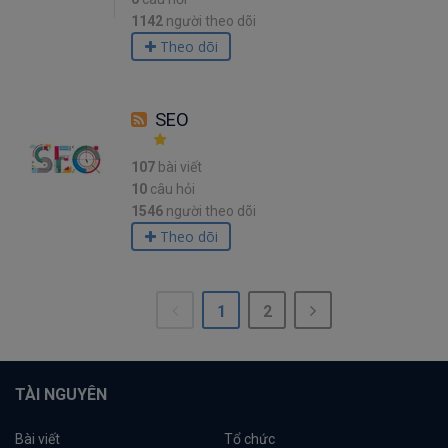
1142
người theo dõi
Theo dõi
SEO
107
bài viết
10
câu hỏi
1546
người theo dõi
Theo dõi
1
2
TÀI NGUYÊN
Bài viết
Tổ chức