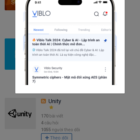
10
câu hỏi
1186
người theo dõi
Theo dõi
Windows
12
bài viết
0
câu hỏi
2038
người theo dõi
Theo dõi
Unity
170
bài viết
4
câu hỏi
1055
người theo dõi
Theo dõi