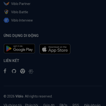
Viblo Partner
Viblo Battle
Viblo Interview
ỨNG DỤNG DI ĐỘNG
LIÊN KẾT
© 2026
Viblo
. All rights reserved.
Về chúng tôi
Phản hồi
Giúp đỡ
FAQs
RSS
Điều khoản