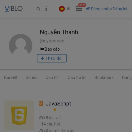
new
VI
Đăng nhập/Đăng ký
Nguyễn Thanh
@cybermen
Báo cáo
Theo dõi
Bài viết
Series
Câu hỏi
Câu trả lời
Bookmark
Đang 
JavaScript
2939
bài viết
114
câu hỏi
7923
người theo dõi