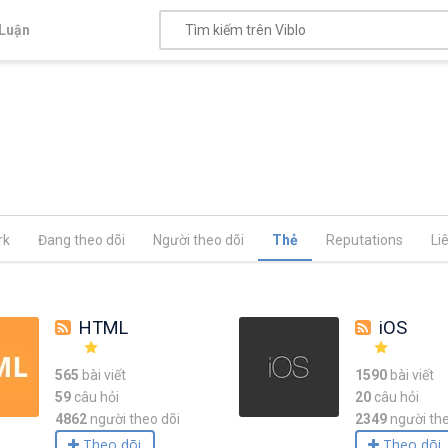
Luận
rk
Đang theo dõi
Người theo dõi
Thẻ
Reputations
Li
HTML
iOS
565
bài viết
1590
bài viết
59
câu hỏi
20
câu hỏi
4862
người theo dõi
2349
người the
Theo dõi
Theo dõi