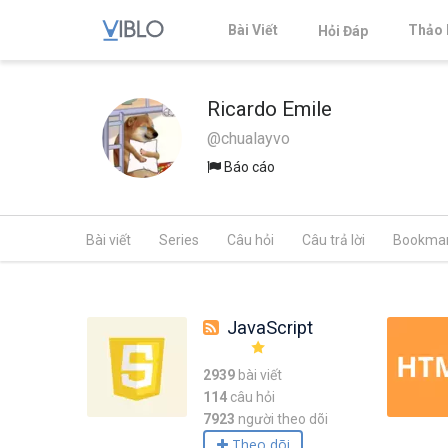
Bài Viết
Thảo 
Hỏi Đáp
Ricardo Emile
@chualayvo
Báo cáo
Bài viết
Series
Câu hỏi
Câu trả lời
Bookma
JavaScript
2939
bài viết
114
câu hỏi
7923
người theo dõi
Theo dõi