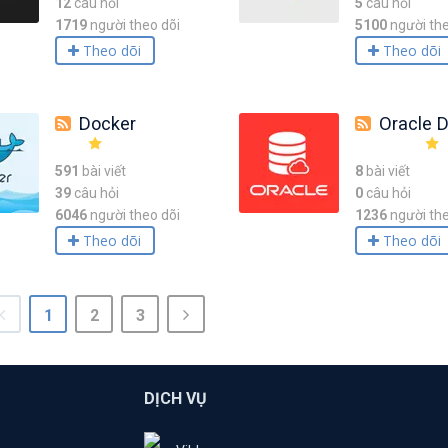
12
câu hỏi
5
câu hỏi
1719
người theo dõi
5100
người the
Theo dõi
Theo dõi
Docker
Oracle D
591
bài viết
8
bài viết
39
câu hỏi
0
câu hỏi
6046
người theo dõi
1236
người the
Theo dõi
Theo dõi
1
2
3
DỊCH VỤ