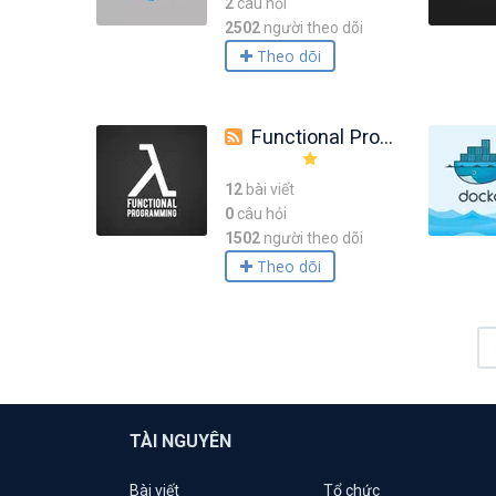
2
câu hỏi
2502
người theo dõi
Theo dõi
Functional Programming
12
bài viết
0
câu hỏi
1502
người theo dõi
Theo dõi
TÀI NGUYÊN
Bài viết
Tổ chức