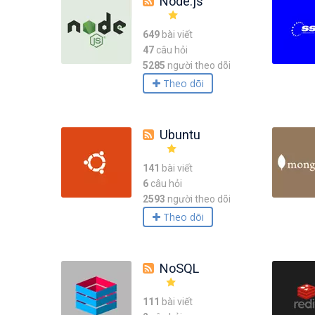
Node.js
649
bài viết
47
câu hỏi
5285
người theo dõi
Theo dõi
Ubuntu
141
bài viết
6
câu hỏi
2593
người theo dõi
Theo dõi
NoSQL
111
bài viết