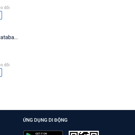
o dõi
atabase
o dõi
ỨNG DỤNG DI ĐỘNG