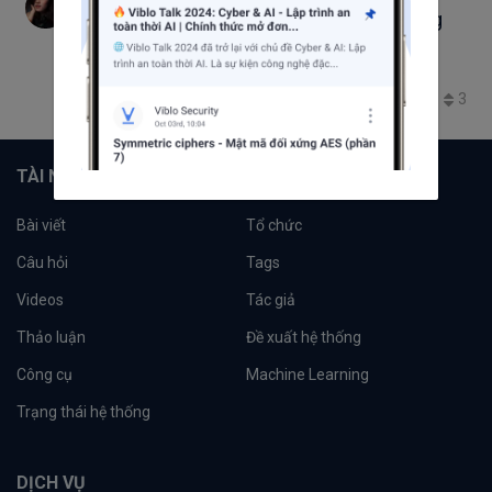
Format khi log bug, resolved và retest bug
dành cho dev, tester
manual test
manual_testing
Tips in testing
3
673
3
0
TÀI NGUYÊN
Bài viết
Tổ chức
Câu hỏi
Tags
Videos
Tác giả
Thảo luận
Đề xuất hệ thống
Công cụ
Machine Learning
Trạng thái hệ thống
DỊCH VỤ