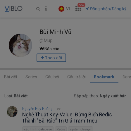
new
VI
Đăng nhập/Đăng ký
Bùi Minh Vũ
@Mup
Báo cáo
Theo dõi
Bài viết
Series
Câu hỏi
Câu trả lời
Bookmark
Đang
Loại:
Bài viết
Sắp xếp theo:
Ngày xuất bản
Nguyễn Huy Hoàng
Nghệ Thuật Key-Value: Đừng Biến Redis
Thành "Bãi Rác" Trị Giá Trăm Triệu
cấu hình database
Redis
systemdesign