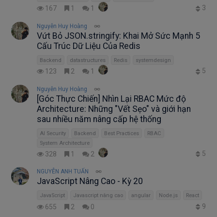
3
167
1
1
Nguyễn Huy Hoàng
Vứt Bỏ JSON.stringify: Khai Mở Sức Mạnh 5
Cấu Trúc Dữ Liệu Của Redis
Backend
datastructures
Redis
systemdesign
5
123
2
1
Nguyễn Huy Hoàng
[Góc Thực Chiến] Nhìn Lại RBAC Mức độ
Architecture: Những "Vết Sẹo" và giới hạn
sau nhiều năm nâng cấp hệ thống
AI Security
Backend
Best Practices
RBAC
System Architecture
5
328
1
2
NGUYỄN ANH TUẤN
JavaScript Nâng Cao - Kỳ 20
JavaScript
Javascript nâng cao
angular
Node.js
React
9
655
2
0