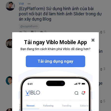
Việt
(EzyPlatform) Sử dụng hình ảnh của bài
post nổi bật để làm hình ảnh Slider trong dự
án xây dựng Blog
@ezyplatform
5
76
1
0
Tải ngay Viblo Mobile App
Chung
Hướng dẫn deploy website Laravel lên
Bạn đang tìm cách khám phá Viblo dễ dàng hơn?
VPS/Server có auto deploy cực kỳ đơn giản
Auto Deploy
Deploy
Laravel
MayFest2024
Tải ứng dụng ngay
FlashPanel
3
2.2K
4
9
Nguyễn Hữu Kim
Xử lý sự cố Renovate Bot tự động merge
code vào repository dù CI fail
ContentCreator
GitHub
Renovate
5
369
2
0
Nguyen Thu Thuy