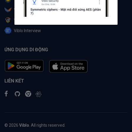
Viblo Partner
Viblo Battle
Viblo Interview
ỨNG DỤNG DI ĐỘNG
LIÊN KẾT
© 2026
Viblo
. All rights reserved.