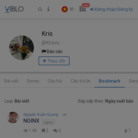
new
VI
Đăng nhập/Đăng ký
Kris
@Krisvu
Báo cáo
Theo dõi
Bài viết
Series
Câu hỏi
Câu trả lời
Bookmark
Đang
Loại:
Bài viết
Sắp xếp theo:
Ngày xuất bản
Nguyễn Xuân Quang
NGINX
nginx
1
1.4K
3
0