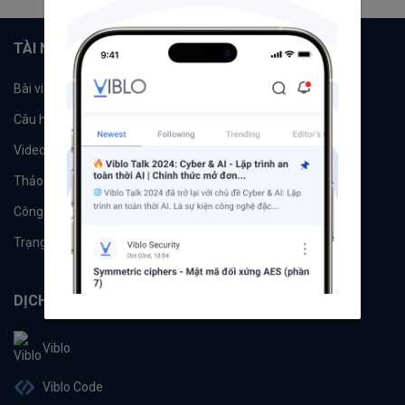
TÀI NGUYÊN
Bài viết
Tổ chức
Câu hỏi
Tags
Videos
Tác giả
Thảo luận
Đề xuất hệ thống
Công cụ
Machine Learning
Trạng thái hệ thống
DỊCH VỤ
Viblo
Viblo Code