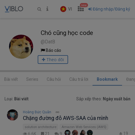
new
VI
Đăng nhập/Đăng ký
Chó cũng học code
@DatB
Báo cáo
Theo dõi
Bài viết
Series
Câu hỏi
Câu trả lời
Bookmark
Đang
Loại:
Bài viết
Sắp xếp theo:
Ngày xuất bản
Hoàng Đức Quân
Chặng đường đỗ AWS-SAA của mình
solution architecture
Amazon Web Services (AWS)
19
6.6K
21
9