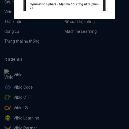
Câu hỏi
Tags
Videos
Tác giả
Thảo luận
Đề xuất hệ thống
Công cụ
Machine Learning
Trạng thái hệ thống
DỊCH VỤ
Viblo
Viblo Code
Viblo CTF
Viblo CV
Viblo Learning
Viblo Partner