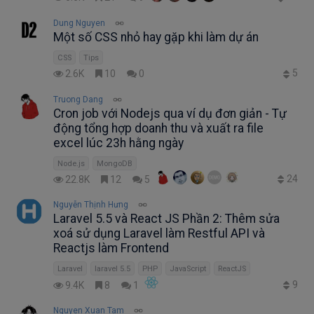
Dung Nguyen
Một số CSS nhỏ hay gặp khi làm dự án
CSS
Tips
5
2.6K
10
0
Truong Dang
Cron job với Nodejs qua ví dụ đơn giản - Tự
động tổng hợp doanh thu và xuất ra file
excel lúc 23h hằng ngày
Node.js
MongoDB
24
22.8K
12
5
Nguyễn Thịnh Hưng
Laravel 5.5 và React JS Phần 2: Thêm sửa
xoá sử dụng Laravel làm Restful API và
Reactjs làm Frontend
Laravel
laravel 5.5
PHP
JavaScript
ReactJS
9
9.4K
8
1
Nguyen Xuan Tam