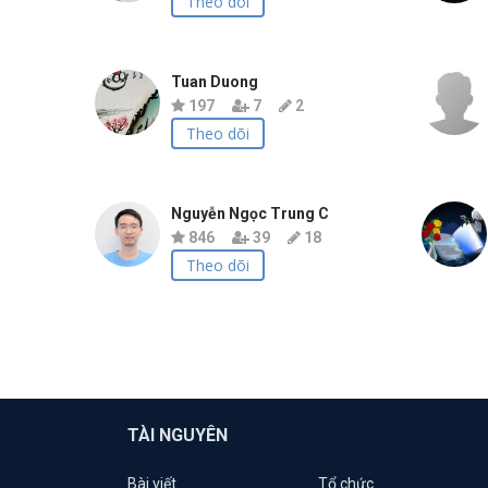
Theo dõi
Tuan Duong
197
7
2
Theo dõi
Nguyễn Ngọc Trung C
846
39
18
Theo dõi
TÀI NGUYÊN
Bài viết
Tổ chức