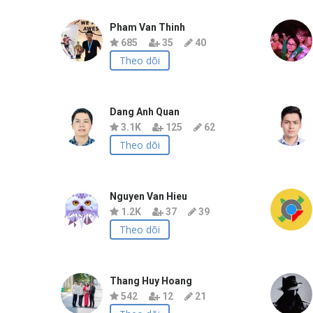
Pham Van Thinh
685
35
40
Theo dõi
Dang Anh Quan
3.1K
125
62
Theo dõi
Nguyen Van Hieu
1.2K
37
39
Theo dõi
Thang Huy Hoang
542
12
21