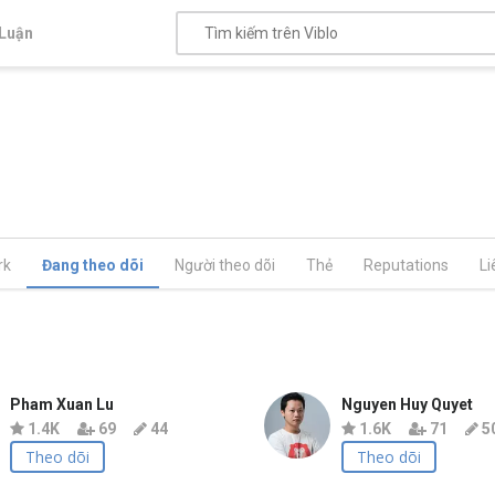
Luận
rk
Đang theo dõi
Người theo dõi
Thẻ
Reputations
Li
Pham Xuan Lu
Nguyen Huy Quyet
1.4K
69
44
1.6K
71
5
Theo dõi
Theo dõi