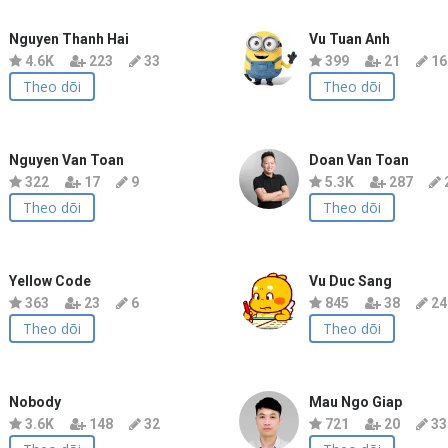
Nguyen Thanh Hai
Vu Tuan Anh
4.6K
223
33
399
21
16
Theo dõi
Theo dõi
Nguyen Van Toan
Doan Van Toan
322
17
9
5.3K
287
Theo dõi
Theo dõi
Yellow Code
Vu Duc Sang
363
23
6
845
38
24
Theo dõi
Theo dõi
Nobody
Mau Ngo Giap
3.6K
148
32
721
20
33