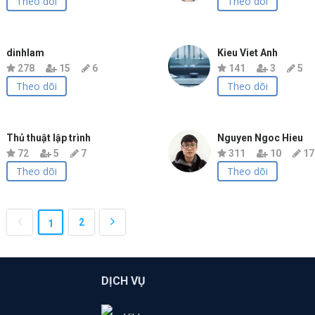
Theo dõi
Theo dõi
dinhlam
Kieu Viet Anh
278
15
6
141
3
5
Theo dõi
Theo dõi
Thủ thuật lập trình
Nguyen Ngoc Hieu
72
5
7
311
10
17
Theo dõi
Theo dõi
2
1
DỊCH VỤ