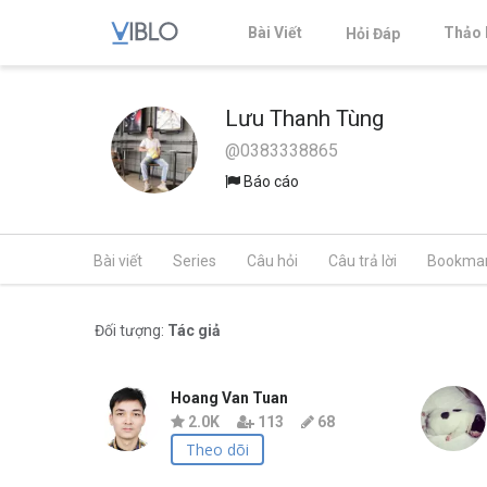
Bài Viết
Thảo 
Hỏi Đáp
Lưu Thanh Tùng
@0383338865
Báo cáo
Bài viết
Series
Câu hỏi
Câu trả lời
Bookma
Đối tượng:
Tác giả
Hoang Van Tuan
2.0K
113
68
Theo dõi