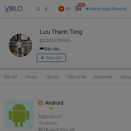
new
VI
Đăng nhập/Đăng ký
Lưu Thanh Tùng
@0383338865
Báo cáo
Theo dõi
Bài viết
Series
Câu hỏi
Câu trả lời
Bookmark
Đang 
Android
2322
bài viết
72
câu hỏi
5574
người theo dõi