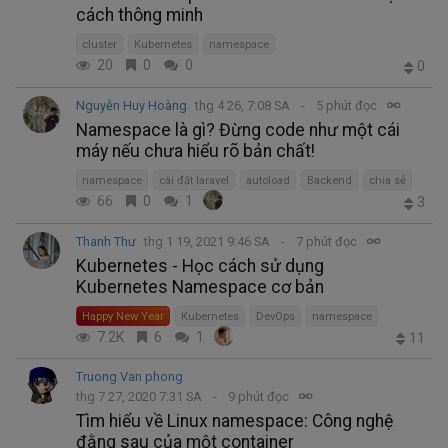
cách thông minh
cluster
Kubernetes
namespace
20
0
0
0
Nguyễn Huy Hoàng
thg 4 26, 7:08 SA
5 phút đọc
Namespace là gì? Đừng code như một cái
máy nếu chưa hiểu rõ bản chất!
namespace
cài đặt laravel
autoload
Backend
chia sẻ
66
0
1
3
Thanh Thư
thg 1 19, 2021 9:46 SA
7 phút đọc
Kubernetes - Học cách sử dụng
Kubernetes Namespace cơ bản
Happy New Year
Kubernetes
DevOps
namespace
7.2K
6
1
11
Truong Van phong
thg 7 27, 2020 7:31 SA
9 phút đọc
Tìm hiểu về Linux namespace: Công nghệ
đằng sau của một container