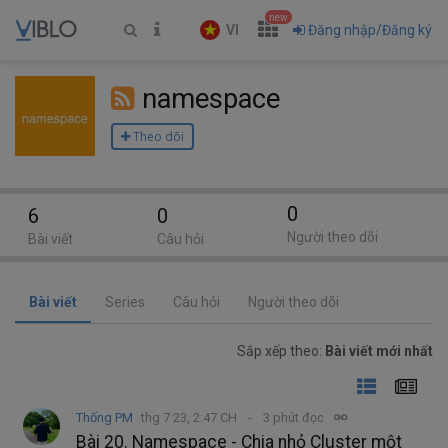
new
VI
Đăng nhập/Đăng ký
namespace
Theo dõi
0
6
0
Người theo dõi
Bài viết
Câu hỏi
Bài viết
Series
Câu hỏi
Người theo dõi
Sắp xếp theo:
Bài viết mới nhất
Thống PM
thg 7 23, 2:47 CH
3 phút đọc
Bài 20. Namespace - Chia nhỏ Cluster một