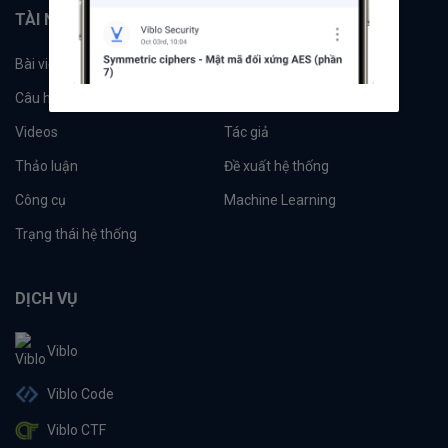
TÀI NGUYÊN
Bài viết
Tổ chức
Câu hỏi
Tags
Videos
Tác giả
Thảo luận
Đề xuất hệ thống
Công cụ
Machine Learning
Trạng thái hệ thống
DỊCH VỤ
Viblo
Viblo Code
Viblo CTF