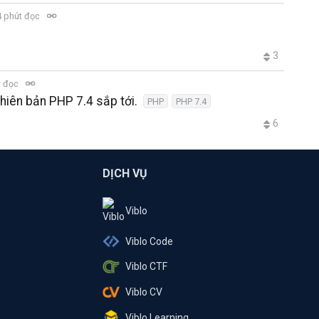
 phút đọc
3
t đọc
phiên bản PHP 7.4 sắp tới.
PHP
PHP 7.4
6
DỊCH VỤ
Viblo
Viblo Code
Viblo CTF
Viblo CV
Viblo Learning