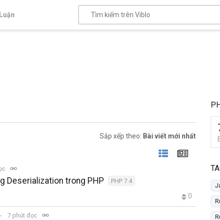
Luận
PH
Sắp xếp theo:
Bài viết mới nhất
TA
đọc
 Deserialization trong PHP
PHP 7.4
J
0
R
7 phút đọc
R