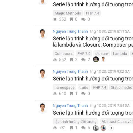
Serie lập trình hướng đối tượng t
Magic Methods
PHP 7.4
352
0
0
Nguyen Trung Thanh
thg 10 30, 2019 8:11 SA
Serie lập trình hướng đối tượng tr
là lambda và Closure, Composer 
Composer
PHP 7.4
closure
Lambda
552
2
2
Nguyen Trung Thanh
thg 10 23, 2019 9:02 SA
Serie lập trình hướng đối tượng tro
namespace
traits
PHP 7.4
Static metho
640
1
0
Nguyen Trung Thanh
thg 10 23, 2019 7:54 SA
Serie lập trình hướng đối tượng tr
lập trình hướng đối tượng
Abstract Class và 
731
1
5
+1