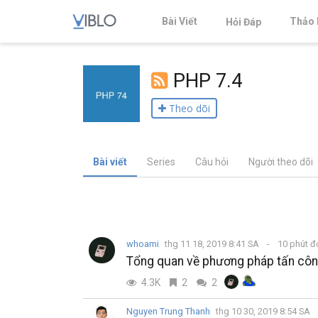
Bài Viết
Thảo 
Hỏi Đáp
PHP 7.4
Theo dõi
Bài viết
Series
Câu hỏi
Người theo dõi
whoami
thg 11 18, 2019 8:41 SA
10 phút 
Tổng quan về phương pháp tấn công
4.3K
2
2
Nguyen Trung Thanh
thg 10 30, 2019 8:54 SA