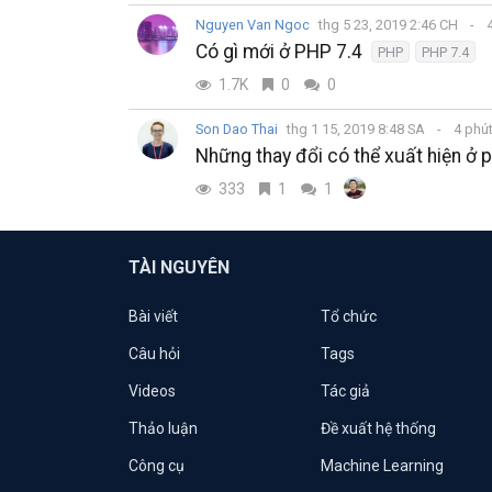
Nguyen Van Ngoc
thg 5 23, 2019 2:46 CH
4
Có gì mới ở PHP 7.4
PHP
PHP 7.4
1.7K
0
0
Son Dao Thai
thg 1 15, 2019 8:48 SA
4 phú
Những thay đổi có thể xuất hiện ở 
333
1
1
TÀI NGUYÊN
Bài viết
Tổ chức
Câu hỏi
Tags
Videos
Tác giả
Thảo luận
Đề xuất hệ thống
Công cụ
Machine Learning