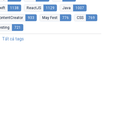
wift
1138
ReactJS
1129
Java
1007
ontentCreator
933
May Fest
776
CSS
769
esting
721
Tất cả tags