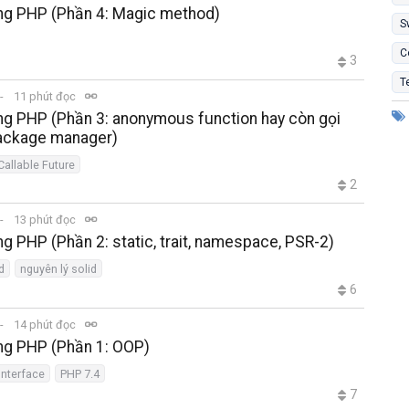
rong PHP (Phần 4: Magic method)
S
C
3
T
11 phút đọc
ong PHP (Phần 3: anonymous function hay còn gọi
package manager)
Callable Future
2
13 phút đọc
ng PHP (Phần 2: static, trait, namespace, PSR-2)
d
nguyên lý solid
6
14 phút đọc
ong PHP (Phần 1: OOP)
Interface
PHP 7.4
7