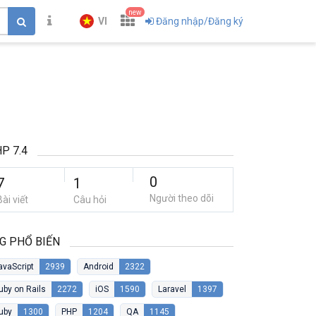
new
VI
Đăng nhập/Đăng ký
P 7.4
0
7
1
Người theo dõi
Bài viết
Câu hỏi
G PHỔ BIẾN
avaScript
2939
Android
2322
uby on Rails
2272
iOS
1590
Laravel
1397
uby
1300
PHP
1204
QA
1145