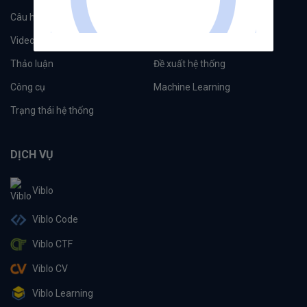
Câu hỏi
Tags
Videos
Tác giả
Thảo luận
Đề xuất hệ thống
Công cụ
Machine Learning
Trạng thái hệ thống
DỊCH VỤ
Viblo
Viblo Code
Viblo CTF
Viblo CV
Viblo Learning