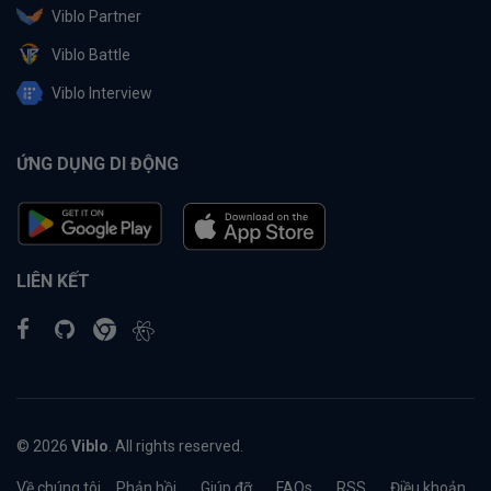
Viblo Partner
Viblo Battle
Viblo Interview
ỨNG DỤNG DI ĐỘNG
LIÊN KẾT
© 2026
Viblo
. All rights reserved.
Về chúng tôi
Phản hồi
Giúp đỡ
FAQs
RSS
Điều khoản