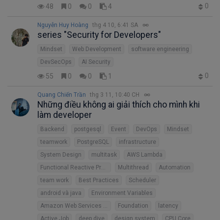
0
48
0
0
4
Nguyễn Huy Hoàng
thg 4 10, 6:41 SA
series "Security for Developers"
Mindset
Web Development
software engineering
DevSecOps
AI Security
0
55
0
0
1
Quang Chiến Trần
thg 3 11, 10:40 CH
Những điều không ai giải thích cho mình khi
làm developer
Backend
postgesql
Event
DevOps
Mindset
teamwork
PostgreSQL
infrastructure
System Design
multitask
AWS Lambda
Functional Reactive Programming
Multithread
Automation
team work
Best Practices
Scheduler
android và java
Environment Variables
Amazon Web Services (AWS)
Foundation
latency
Active Job
deep dive
design system
CPU Core