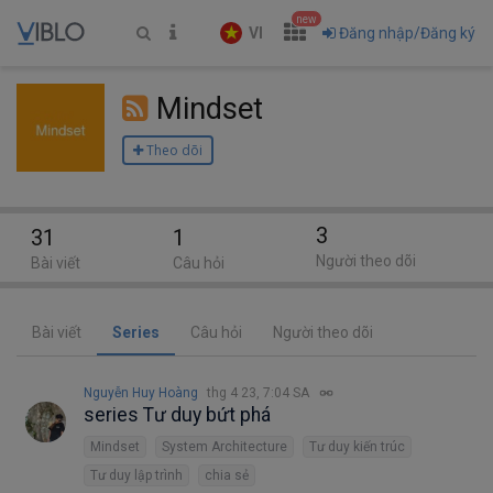
new
VI
Đăng nhập/Đăng ký
Mindset
Theo dõi
3
31
1
Người theo dõi
Bài viết
Câu hỏi
Bài viết
Series
Câu hỏi
Người theo dõi
Nguyễn Huy Hoàng
thg 4 23, 7:04 SA
series Tư duy bứt phá
Mindset
System Architecture
Tư duy kiến trúc
Tư duy lập trình
chia sẻ