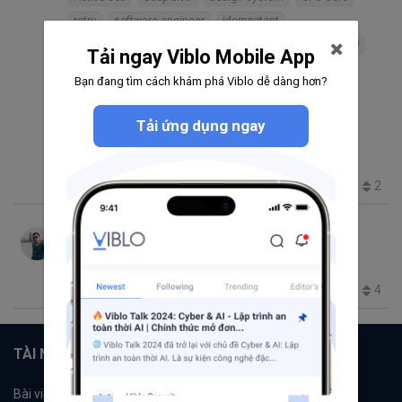
retry
software engineer
idempotent
connection pooling
Java Virtual Thread
git workflow
Tải ngay Viblo Mobile App
javascript (nodejs)
cấu hình database
Bạn đang tìm cách khám phá Viblo dễ dàng hơn?
Solution Architect
Web Developement
Computer Operations
Cost
Backend Optimization
Tải ứng dụng ngay
Engineering Mindset
LogMonitoring
observability
MayFest2026
Backend Development
2
119
7
0
17
Văn Phúc
thg 7 18, 2022 2:39 SA
97 lời khuyên dành cho lập trình viên
Mindset
book
Advice
4
526
10
0
5
TÀI NGUYÊN
Bài viết
Tổ chức